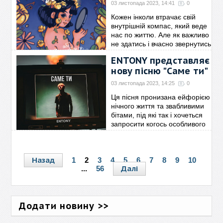
03 листопада 2023, 14:41
0
Кожен інколи втрачає свій
внутрішній компас, який веде
нас по життю. Але як важливо
не здатись і вчасно звернутись
по допомогу, якщо не знаєш,
ENTONY представляє
куди
→
нову пісню "Саме ти"
03 листопада 2023, 14:25
0
Ця пісня пронизана ейфорією
нічного життя та звабливими
бітами, під які так і хочеться
запросити когось особливого
на танець. Так і хочеться
сказати
→
Назад
1
2
3
4
5
6
7
8
9
10
Далі
...
56
Додати новину >>