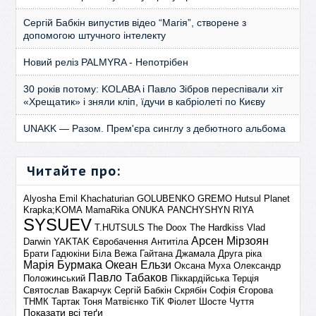
Сергій Бабкін випустив відео “Магія”, створене з
допомогою штучного інтелекту
Новий реліз PALMYRA - Непотрібен
30 років потому: KOLABA і Павло Зібров переспівали хіт
«Хрещатик» і зняли кліп, їдучи в кабріолеті по Києву
UNAKK — Разом. Прем'єра синглу з дебютного альбома
Читайте про:
Alyosha
Emil Khachaturian
GOLUBENKO
GREMO
Hutsul Planet
Krapka;KOMA
MamaRika
ONUKA
PANCHYSHYN
RIYA
SYSUEV
T.HUTSULS
The Doox
The Hardkiss
Vlad
Арсен Мірзоян
Darwin
YAKTAK
Євробачення
Антитіла
Брати Гадюкіни
Біла Вежа
Гайтана
Джамала
Друга ріка
Марія Бурмака
Океан Ельзи
Оксана Муха
Олександр
Павло Табаков
Положинський
Піккардійська Терція
Святослав Вакарчук
Сергій Бабкін
Скрябін
Софія Єгорова
ТНМК
Тартак
Тоня Матвієнко
ТіК
Фіолет
Шосте Чуття
Показати всі теґи