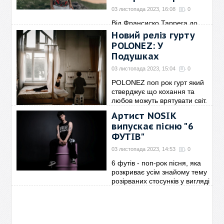
03 листопада 2023, 16:08
0
Від Франсиско Таррега до
Володимира Сосюри:
Новий реліз гурту
Інтерпретація української
POLONEZ: У
музики від KRISTIN KRAVETS
Подушках
Українсько-чеська співачка
Kristin Kravets в дуеті
→
03 листопада 2023, 15:04
0
POLONEZ поп рок гурт який
стверджує що кохання та
любов можуть врятувати світ.
З 2015 року змінював
Артист NOSIK
світогляд південців. Під час
випускає пісню "6
війни випустив ЕР
→
ФУТІВ"
03 листопада 2023, 14:53
0
6 футів - поп-рок пісня, яка
розкриває усім знайому тему
розірваних стосунків у вигляді
ментального похорону. Трек з
неоднозначним звучанням,
живі
→