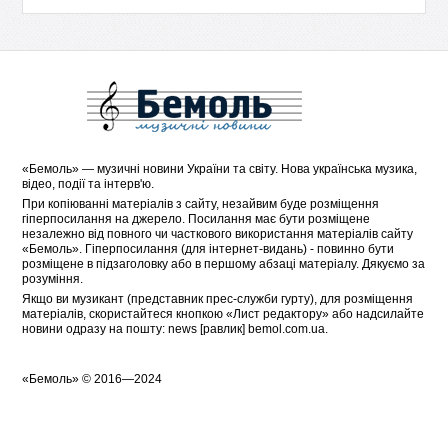
«
Бемоль
» — музичні новини України та світу. Нова українська музика,
відео, події та інтерв'ю.
При копіюванні матеріалів з сайту, незайвим буде розміщення
гіперпосилання на джерело. Посилання має бути розміщене
незалежно від повного чи часткового використання матеріалів сайту
«Бемоль». Гіперпосилання (для інтернет-видань) - повинно бути
розміщене в підзаголовку або в першому абзаці матеріалу. Дякуємо за
розуміння.
Якщо ви музикант (представник прес-служби гурту), для розміщення
матеріалів, скористайтеся кнопкою «
Лист редактору
» або надсилайте
новини одразу на пошту: news [равлик] bemol.com.ua.
«
Бемоль
» © 2016—2024