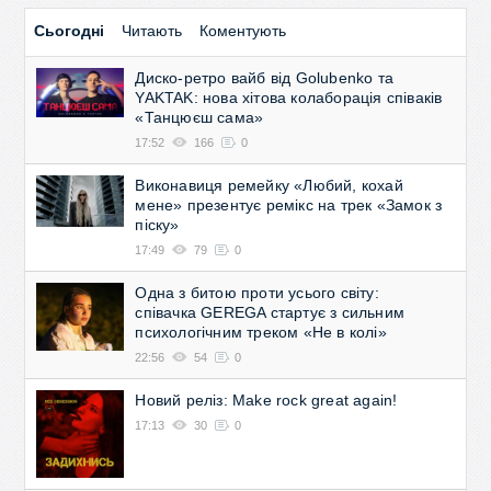
Сьогодні
Читають
Коментують
Диско-ретро вайб від Golubenko та
YAKTAK: нова хітова колаборація співаків
«Танцюєш сама»
17:52
166
0
Виконавиця ремейку «Любий, кохай
мене» презентує ремікс на трек «Замок з
піску»
17:49
79
0
Одна з битою проти усього світу:
співачка GEREGA стартує з сильним
психологічним треком «Не в колі»
22:56
54
0
Новий реліз: Make rock great again!
17:13
30
0