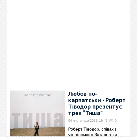
Любов по-
карпатськи - Роберт
Тіводор презентує
трек “Тиша”
04 листопада 2023, 19:45
0
Роберт Тіводор, співак з
українського Закарпаття