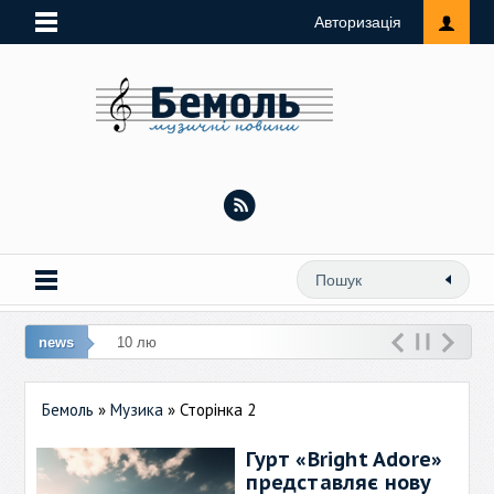
Авторизація
news
10 лют: Виконавиця реме
Бемоль
»
Музика
» Сторінка 2
Гурт «Bright Adore»
представляє нову