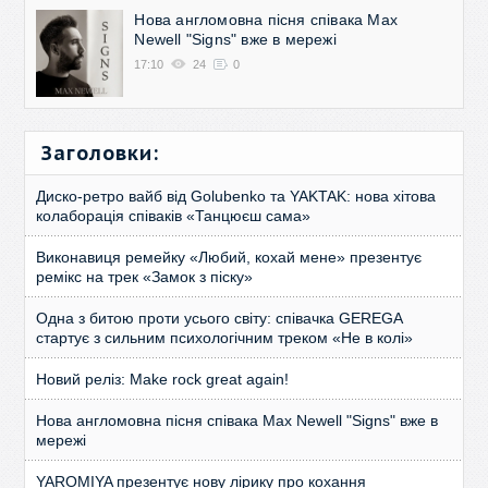
Нова англомовна пісня співака Max
Newell "Signs" вже в мережі
17:10
24
0
Заголовки:
Диско-ретро вайб від Golubenko та YAKTAK: нова хітова
колаборація співаків «Танцюєш сама»
Виконавиця ремейку «Любий, кохай мене» презентує
ремікс на трек «Замок з піску»
Одна з битою проти усього світу: співачка GEREGA
стартує з сильним психологічним треком «Не в колі»
Новий реліз: Make rock great again!
Нова англомовна пісня співака Max Newell "Signs" вже в
мережі
YAROMIYA презентує нову лірику про кохання