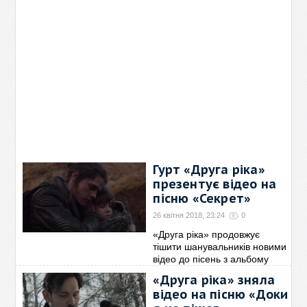
Гурт «Друга ріка»
презентує відео на
пісню «Секрет»
26 квітня 2018, 23:24
0
«Друга ріка» продовжує
тішити шанувальників новими
відео до пісень з альбому
«Піраміда». Пісня «Секрет» -
«Друга ріка» зняла
одна з найпопулярніших
відео на пісню «Доки
пісень гурту з
→