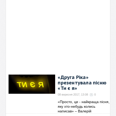
«Друга Ріка»
презентувала пісню
«Ти є я»
08 вересня 2017, 13:08
0
«Просто, це - найкраща пісня,
яку хто-небудь колись
написав» – Валерій
Харчишин. Тепер можна