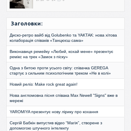
Заголовки:
Диско-ретро вайб від Golubenko та YAKTAK: нова хітова
колаборація співаків «Танцюєш сама»
Виконавиця ремейку «Любий, кохай мене» презентує
ремікс на трек «Замок з піску»
Одна з битою проти усього світу: співачка GEREGA
стартує з сильним психологічним треком «Не в колі»
Новий реліз: Make rock great again!
Нова англомовна пісня співака Max Newell "Signs" вже в
мережі
YAROMIYA презентує нову лірику про кохання
Сергій Бабкін випустив відео “Магія”, створене з
допомогою штучного інтелекту