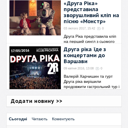
«Друга Ріка»
сказати із впевненістю, що
представила
нова платівка гурту «Друга
→
зворушливий кліп на
пісню «Монстр»
03 лютого 2017, 15:42
0
Друга Ріка представила кліп
на перший сингл з сьомого
студійного альбому групи,
Друга ріка їде з
реліз якого запланований на
концертами до
квітень 2017-го. Монстр –
Варшави
особливий трек
→
09 квітня 2016, 13:08
0
Валерій Харчишин та гурт
Друга ріка вирішили
продовжити гастрольний тур і
тепер їдуть до Польщі. Про це
написав сам Валерій на своїй
Додати новину >>
сторінці в
→
Сьогодні
Читають
Коментують