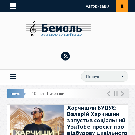
Авторизація
news
10 лют: Виконавиця ремейку «Люб
Харчишин БУДУЄ:
Валерій Харчишин
запустив соціальний
YouTube-проєкт про
відбудову цивільного