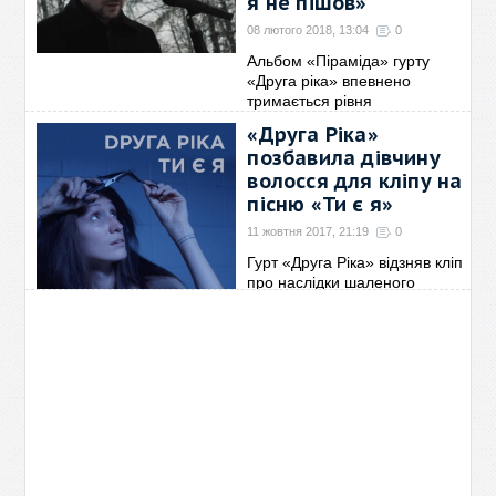
я не пішов»
08 лютого 2018, 13:04
0
Альбом «Піраміда» гурту
«Друга ріка» впевнено
тримається рівня
популярності серед слухачів.
«Друга Ріка»
А музиканти продовжують
позбавила дівчину
тішити шанувальників новими
волосся для кліпу на
→
пісню «Ти є я»
11 жовтня 2017, 21:19
0
Гурт «Друга Ріка» відзняв кліп
про наслідки шаленого
кохання. Головна героїня
відео, на тлі закоханості,
починає страждати на
параною. Замість свого
→