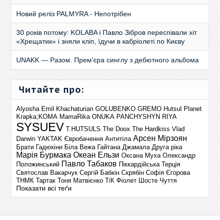
Новий реліз PALMYRA - Непотрібен
30 років потому: KOLABA і Павло Зібров переспівали хіт
«Хрещатик» і зняли кліп, їдучи в кабріолеті по Києву
UNAKK — Разом. Прем'єра синглу з дебютного альбома
Читайте про:
Alyosha
Emil Khachaturian
GOLUBENKO
GREMO
Hutsul Planet
Krapka;KOMA
MamaRika
ONUKA
PANCHYSHYN
RIYA
SYSUEV
T.HUTSULS
The Doox
The Hardkiss
Vlad
Арсен Мірзоян
Darwin
YAKTAK
Євробачення
Антитіла
Брати Гадюкіни
Біла Вежа
Гайтана
Джамала
Друга ріка
Марія Бурмака
Океан Ельзи
Оксана Муха
Олександр
Павло Табаков
Положинський
Піккардійська Терція
Святослав Вакарчук
Сергій Бабкін
Скрябін
Софія Єгорова
ТНМК
Тартак
Тоня Матвієнко
ТіК
Фіолет
Шосте Чуття
Показати всі теґи