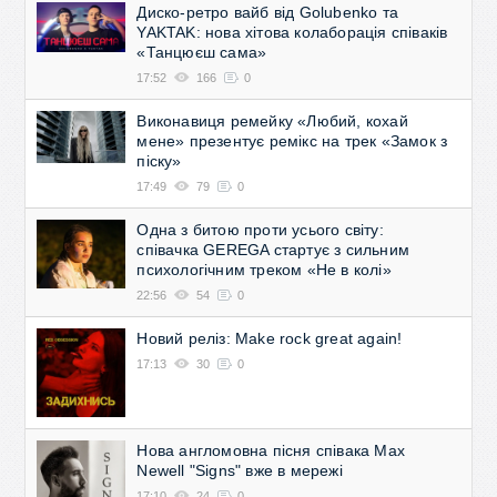
Диско-ретро вайб від Golubenko та
YAKTAK: нова хітова колаборація співаків
«Танцюєш сама»
17:52
166
0
Виконавиця ремейку «Любий, кохай
мене» презентує ремікс на трек «Замок з
піску»
17:49
79
0
Одна з битою проти усього світу:
співачка GEREGA стартує з сильним
психологічним треком «Не в колі»
22:56
54
0
Новий реліз: Make rock great again!
17:13
30
0
Нова англомовна пісня співака Max
Newell "Signs" вже в мережі
17:10
24
0