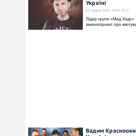
Україні
22 червня 2016, 18:06
0
Лідер групи «Мед Хедс» 
законопроект про квотува
Вадим Красноокий