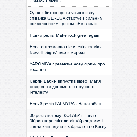
«Замок з піску»
Одна з битою проти усього світу:
співачка GEREGA стартує з сильним
психологічним треком «Не в колі»
Новий реліз: Make rock great again!
Нова англомовна пісня співака Max
Newell "Signs" вже в мережі
YAROMIYA презентує нову лірику про
кохання
Сергій Бабкін випустив відео “Магія”,
створене з допомогою штучного
інтелекту
Новий реліз PALMYRA - Непотрібен
30 років потому: KOLABA і Павло
Зібров переспівали хіт «Хрещатик» і
зняли кліп, їдучи в кабріолеті по Києву