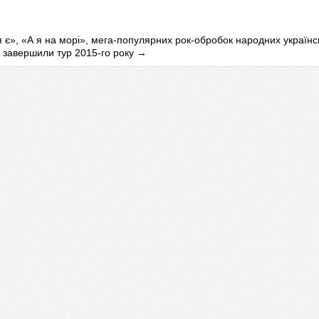
я є», «А я на морі», мега-популярних рок-обробок народних українс
, завершили тур 2015-го року
→