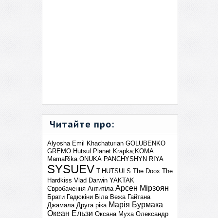
Читайте про:
Alyosha
Emil Khachaturian
GOLUBENKO
GREMO
Hutsul Planet
Krapka;KOMA
MamaRika
ONUKA
PANCHYSHYN
RIYA
SYSUEV
T.HUTSULS
The Doox
The
Hardkiss
Vlad Darwin
YAKTAK
Арсен Мірзоян
Євробачення
Антитіла
Брати Гадюкіни
Біла Вежа
Гайтана
Марія Бурмака
Джамала
Друга ріка
Океан Ельзи
Оксана Муха
Олександр