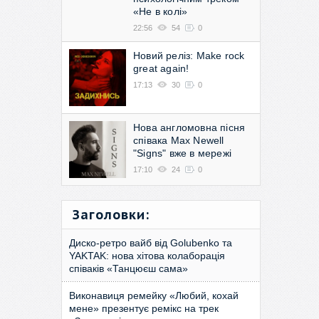
«Не в колі»
22:56
54
0
Новий реліз: Make rock
great again!
17:13
30
0
Нова англомовна пісня
співака Max Newell
"Signs" вже в мережі
17:10
24
0
Заголовки:
Диско-ретро вайб від Golubenko та
YAKTAK: нова хітова колаборація
співаків «Танцюєш сама»
Виконавиця ремейку «Любий, кохай
мене» презентує ремікс на трек