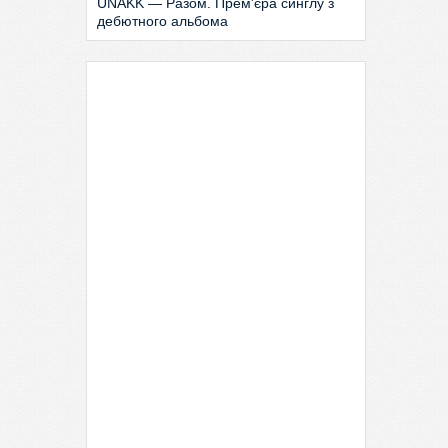
UNAKK — Разом. Прем'єра синглу з
дебютного альбома