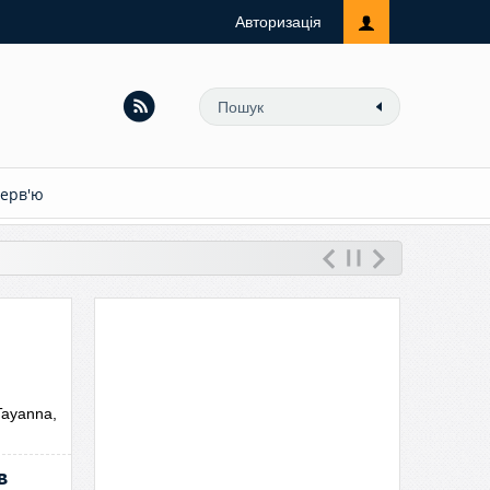
Авторизація
терв'ю
Tayanna,
в