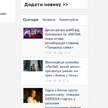
Додати новину >>
ьких
Сьогодні
Читають
Коментують
Диско-ретро вайб від
Golubenko та YAKTAK:
нова хітова
колаборація співаків
«Танцюєш сама»
17:52
166
0
Виконавиця ремейку
«Любий, кохай мене»
презентує ремікс на
трек «Замок з піску»
17:49
79
0
Одна з битою проти
усього світу: співачка
GEREGA стартує з
сильним
психологічним треком