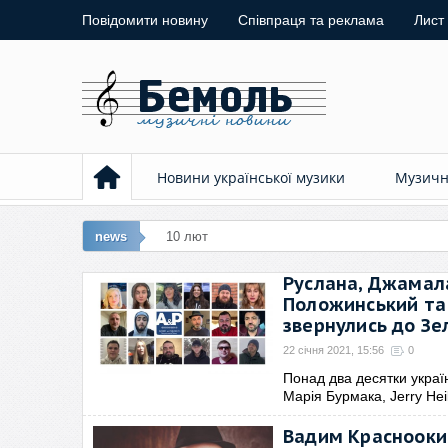
Повідомити новину
Співпраця та реклама
Лист
Новини української музики
Музичні
news
10 лют: Виконавиця ремейку «Любий
Руслана, Джамала,
Положинський та 
звернулись до Зе
22 січня 2021, 15:56
0
Понад два десятки україн
Марія Бурмака, Jerry He
Вадим Красноокий: