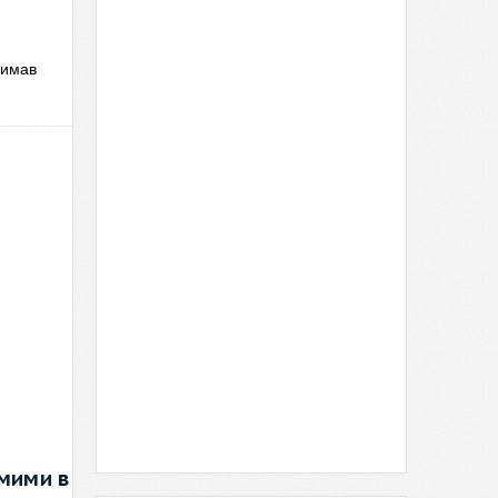
римав
омими в