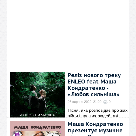
Реліз нового треку
ENLEO feat Маша
Кондратенко -
«Любов сильніша»
26 серпня 2022, 21:20
0
Пісня, яка розповідає про жах
війни і про тих людей, які
втратили друзів, втратили
Маша Кондратенко
будинок чи втратили віру у
презентує музичне
світле майбутнє. Але