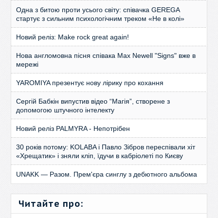
Одна з битою проти усього світу: співачка GEREGA
стартує з сильним психологічним треком «Не в колі»
Новий реліз: Make rock great again!
Нова англомовна пісня співака Max Newell "Signs" вже в
мережі
YAROMIYA презентує нову лірику про кохання
Сергій Бабкін випустив відео “Магія”, створене з
допомогою штучного інтелекту
Новий реліз PALMYRA - Непотрібен
30 років потому: KOLABA і Павло Зібров переспівали хіт
«Хрещатик» і зняли кліп, їдучи в кабріолеті по Києву
UNAKK — Разом. Прем'єра синглу з дебютного альбома
Читайте про: