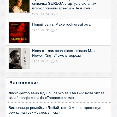
співачка GEREGA стартує з сильним
психологічним треком «Не в колі»
22:56
54
0
Новий реліз: Make rock great again!
17:13
30
0
Нова англомовна пісня співака Max
Newell "Signs" вже в мережі
17:10
24
0
Заголовки:
Диско-ретро вайб від Golubenko та YAKTAK: нова хітова
колаборація співаків «Танцюєш сама»
Виконавиця ремейку «Любий, кохай мене» презентує
ремікс на трек «Замок з піску»