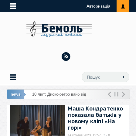
Авторизація
news
1
Маша Кондратенко
показала батьків у
новому кліпі «На
горі»
14 грудня 2023, 19:57
0