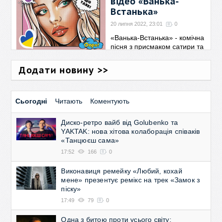
відео «Ванька-
незважаючи на
→
Встанька»
20 липня 2022, 23:01
0
«Ванька-Встанька» - комічна
пісня з присмаком сатири та
сарказму, яка була написана
мною для підняття бойового
Додати новину >>
духу наших солдатів і
українців!
→
Сьогодні
Читають
Коментують
Диско-ретро вайб від Golubenko та
YAKTAK: нова хітова колаборація співаків
«Танцюєш сама»
17:52
166
0
Виконавиця ремейку «Любий, кохай
мене» презентує ремікс на трек «Замок з
піску»
17:49
79
0
Одна з битою проти усього світу: