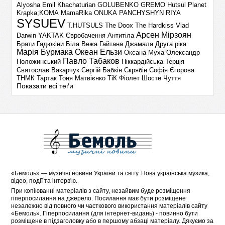
Alyosha
Emil Khachaturian
GOLUBENKO
GREMO
Hutsul Planet
Krapka;KOMA
MamaRika
ONUKA
PANCHYSHYN
RIYA
SYSUEV
T.HUTSULS
The Doox
The Hardkiss
Vlad
Арсен Мірзоян
Darwin
YAKTAK
Євробачення
Антитіла
Брати Гадюкіни
Біла Вежа
Гайтана
Джамала
Друга ріка
Марія Бурмака
Океан Ельзи
Оксана Муха
Олександр
Павло Табаков
Положинський
Піккардійська Терція
Святослав Вакарчук
Сергій Бабкін
Скрябін
Софія Єгорова
ТНМК
Тартак
Тоня Матвієнко
ТіК
Фіолет
Шосте Чуття
Показати всі теґи
«
Бемоль
» — музичні новини України та світу. Нова українська музика,
відео, події та інтерв'ю.
При копіюванні матеріалів з сайту, незайвим буде розміщення
гіперпосилання на джерело. Посилання має бути розміщене
незалежно від повного чи часткового використання матеріалів сайту
«Бемоль». Гіперпосилання (для інтернет-видань) - повинно бути
розміщене в підзаголовку або в першому абзаці матеріалу. Дякуємо за