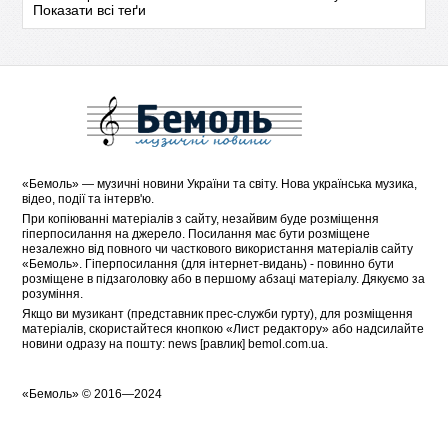
Показати всі теґи
«
Бемоль
» — музичні новини України та світу. Нова українська музика,
відео, події та інтерв'ю.
При копіюванні матеріалів з сайту, незайвим буде розміщення
гіперпосилання на джерело. Посилання має бути розміщене
незалежно від повного чи часткового використання матеріалів сайту
«Бемоль». Гіперпосилання (для інтернет-видань) - повинно бути
розміщене в підзаголовку або в першому абзаці матеріалу. Дякуємо за
розуміння.
Якщо ви музикант (представник прес-служби гурту), для розміщення
матеріалів, скористайтеся кнопкою «
Лист редактору
» або надсилайте
новини одразу на пошту: news [равлик] bemol.com.ua.
«
Бемоль
» © 2016—2024