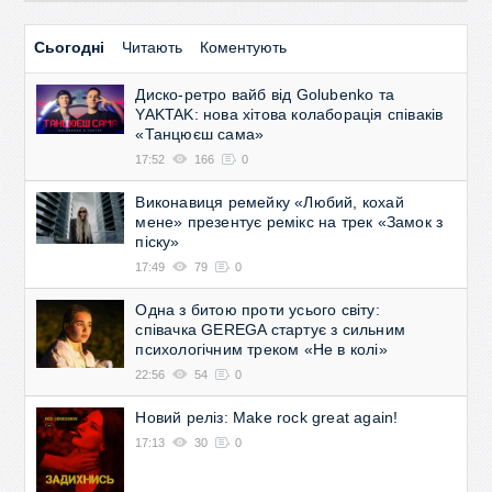
Сьогодні
Читають
Коментують
Диско-ретро вайб від Golubenko та
YAKTAK: нова хітова колаборація співаків
«Танцюєш сама»
17:52
166
0
Виконавиця ремейку «Любий, кохай
мене» презентує ремікс на трек «Замок з
піску»
17:49
79
0
Одна з битою проти усього світу:
співачка GEREGA стартує з сильним
психологічним треком «Не в колі»
22:56
54
0
Новий реліз: Make rock great again!
17:13
30
0