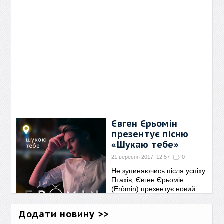
Євген Єрьомін
презентує пісню
«Шукаю тебе»
21 вересня 2017, 12:57
0
Не зупиняючись після успіху
Птахів, Євген Єрьомін
(Erômin) презентує новий
захоплюючий трек - "Шукаю
тебе"... Ритм міста, оголені
Додати новину >>
почуття,
→