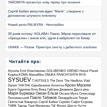
YAROMIYA презентує нову лірику про кохання
Сергій Бабкін випустив відео “Магія”, створене з
допомогою штучного інтелекту
Новий реліз PALMYRA - Непотрібен
30 років потому: KOLABA і Павло Зібров переспівали хіт
«Хрещатик» і зняли кліп, їдучи в кабріолеті по Києву
UNAKK — Разом. Прем'єра синглу з дебютного альбома
Читайте про:
Alyosha
Emil Khachaturian
GOLUBENKO
GREMO
Hutsul Planet
Krapka;KOMA
MamaRika
ONUKA
PANCHYSHYN
RIYA
SYSUEV
T.HUTSULS
The Doox
The Hardkiss
Vlad
Арсен Мірзоян
Darwin
YAKTAK
Євробачення
Антитіла
Брати Гадюкіни
Біла Вежа
Гайтана
Джамала
Друга ріка
Марія Бурмака
Океан Ельзи
Оксана Муха
Олександр
Павло Табаков
Положинський
Піккардійська Терція
Святослав Вакарчук
Сергій Бабкін
Скрябін
Софія Єгорова
ТНМК
Тартак
Тоня Матвієнко
ТіК
Фіолет
Шосте Чуття