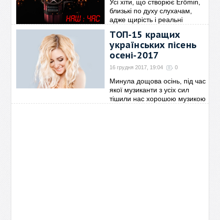
Усі хіти, що створює Erômin,
близькі по духу слухачам,
адже щирість і реальні
почуття ніколи не вийдуть з
ТОП-15 кращих
моди. Важливо, що Erômin
українських пісень
вільно пише свої
→
осені-2017
16 грудня 2017, 19:04
0
Минула дощова осінь, під час
якої музиканти з усіх сил
тішили нас хорошою музикою
дбаючи про наш позитивний
настрій. Портал «Бемоль»
пропонує вам
→