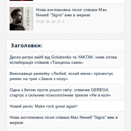
Нова англомовна пісня співака Max
Newell "Signs" вже в мережі
17:10
24
0
Заголовки:
Диско-ретро вайб від Golubenko та YAKTAK: нова хітова
колаборація співаків «Танцюєш сама»
Виконавиця ремейку «Любий, кохай мене» презентує
ремікс на трек «Замок з піску»
Одна з битою проти усього світу: співачка GEREGA
стартує з сильним психологічним треком «Не в колі»
Новий реліз: Make rock great again!
Нова англомовна пісня співака Max Newell "Signs" вже в
мережі