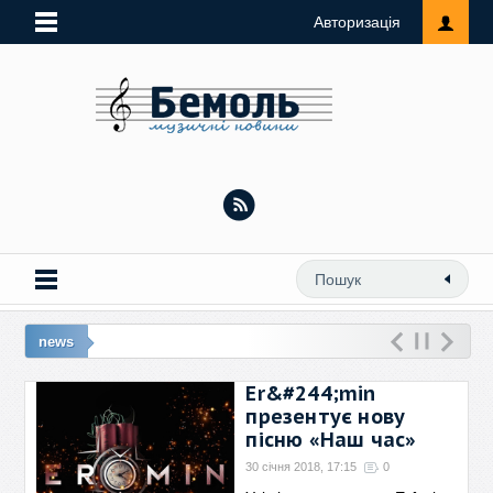
Авторизація
news
10 лют: Вик
Er&#244;min
презентує нову
пісню «Наш час»
30 січня 2018, 17:15
0