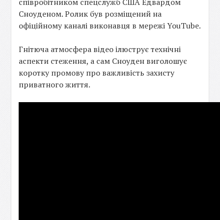
співробітником спецслужб США Едвардом
Сноуденом. Ролик був розміщений на
офіційному каналі виконавця в мережі YouTube.
Гнітюча атмосфера відео ілюструє технічні
аспекти стеження, а сам Сноуден виголошує
коротку промову про важливість захисту
приватного життя.