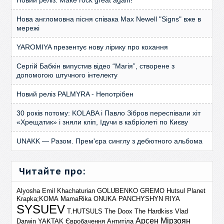
Нова англомовна пісня співака Max Newell "Signs" вже в
мережі
YAROMIYA презентує нову лірику про кохання
Сергій Бабкін випустив відео “Магія”, створене з
допомогою штучного інтелекту
Новий реліз PALMYRA - Непотрібен
30 років потому: KOLABA і Павло Зібров переспівали хіт
«Хрещатик» і зняли кліп, їдучи в кабріолеті по Києву
UNAKK — Разом. Прем'єра синглу з дебютного альбома
Читайте про:
Alyosha
Emil Khachaturian
GOLUBENKO
GREMO
Hutsul Planet
Krapka;KOMA
MamaRika
ONUKA
PANCHYSHYN
RIYA
SYSUEV
T.HUTSULS
The Doox
The Hardkiss
Vlad
Арсен Мірзоян
Darwin
YAKTAK
Євробачення
Антитіла