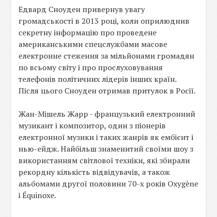
Едвард Сноуден привернув увагу
громадськості в 2013 році, коли оприлюднив
секретну інформацію про проведене
американськими спецслужбами масове
електронне стеження за мільйонами громадян
по всьому світу і про прослуховування
телефонів політичних лідерів інших країн.
Після цього Сноуден отримав притулок в Росії.
Жан-Мішель Жарр - французький електронний
музикант і композитор, один з піонерів
електронної музики і таких жанрів як ембієнт і
нью-ейдж. Найбільш знаменитий своїми шоу з
використанням світлової техніки, які збирали
рекордну кількість відвідувачів, а також
альбомами другої половини 70-х років Oxygène
і Équinoxe.