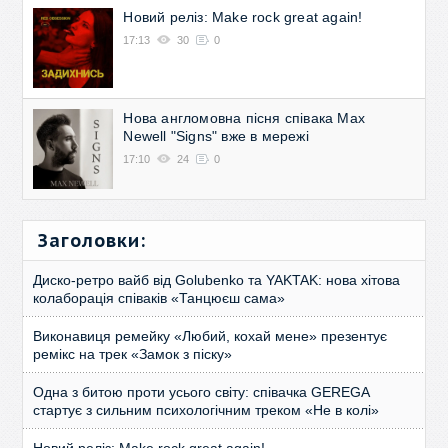
Новий реліз: Make rock great again!
17:13
30
0
Нова англомовна пісня співака Max
Newell "Signs" вже в мережі
17:10
24
0
Заголовки:
Диско-ретро вайб від Golubenko та YAKTAK: нова хітова
колаборація співаків «Танцюєш сама»
Виконавиця ремейку «Любий, кохай мене» презентує
ремікс на трек «Замок з піску»
Одна з битою проти усього світу: співачка GEREGA
стартує з сильним психологічним треком «Не в колі»
Новий реліз: Make rock great again!