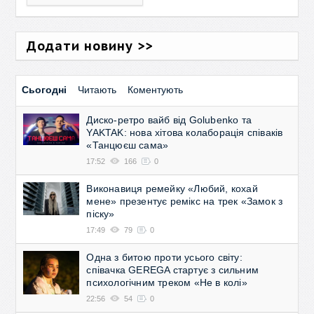
Додати новину >>
Сьогодні
Читають
Коментують
Диско-ретро вайб від Golubenko та
YAKTAK: нова хітова колаборація співаків
«Танцюєш сама»
17:52
166
0
Виконавиця ремейку «Любий, кохай
мене» презентує ремікс на трек «Замок з
піску»
17:49
79
0
Одна з битою проти усього світу:
співачка GEREGA стартує з сильним
психологічним треком «Не в колі»
22:56
54
0