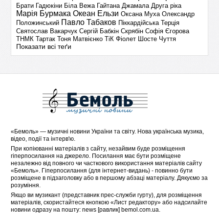
Брати Гадюкіни
Біла Вежа
Гайтана
Джамала
Друга ріка
Марія Бурмака
Океан Ельзи
Оксана Муха
Олександр
Павло Табаков
Положинський
Піккардійська Терція
Святослав Вакарчук
Сергій Бабкін
Скрябін
Софія Єгорова
ТНМК
Тартак
Тоня Матвієнко
ТіК
Фіолет
Шосте Чуття
Показати всі теґи
«
Бемоль
» — музичні новини України та світу. Нова українська музика,
відео, події та інтерв'ю.
При копіюванні матеріалів з сайту, незайвим буде розміщення
гіперпосилання на джерело. Посилання має бути розміщене
незалежно від повного чи часткового використання матеріалів сайту
«Бемоль». Гіперпосилання (для інтернет-видань) - повинно бути
розміщене в підзаголовку або в першому абзаці матеріалу. Дякуємо за
розуміння.
Якщо ви музикант (представник прес-служби гурту), для розміщення
матеріалів, скористайтеся кнопкою «
Лист редактору
» або надсилайте
новини одразу на пошту: news [равлик] bemol.com.ua.