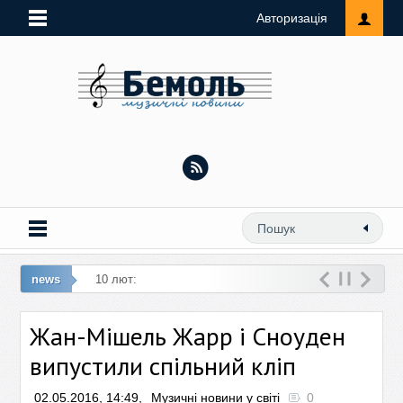
Авторизація
news
10 лют: Виконавиця ремейку «Люби
Жан-Мішель Жарр і Сноуден
випустили спільний кліп
02.05.2016, 14:49,
Музичні новини у світі
0