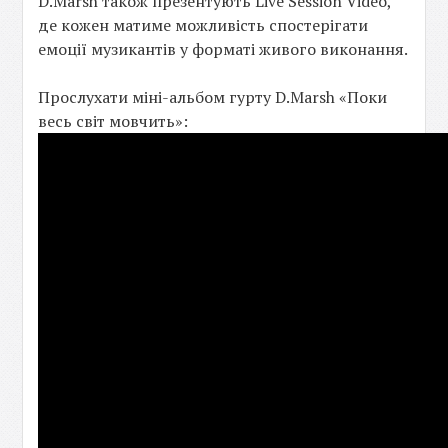
D.Marsh також презентують Live Session Video,
де кожен матиме можливість спостерігати
емоції музикантів у форматі живого виконання.
Прослухати міні-альбом гурту D.Marsh «Поки
весь світ мовчить»: