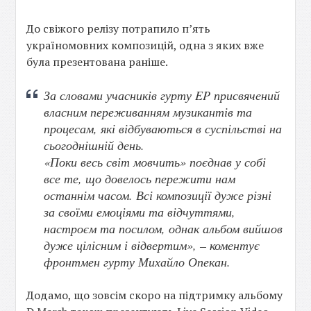
До свіжого релізу потрапило п’ять
україномовних композицій, одна з яких вже
була презентована раніше.
За словами учасників гурту EP присвячений
власним переживанням музикантів та
процесам, які відбуваються в суспільстві на
сьогоднішній день.
«Поки весь світ мовчить» поєднав у собі
все те, що довелось пережити нам
останнім часом. Всі композиції дуже різні
за своїми емоціями та відчуттями,
настроєм та посилом, однак альбом вийшов
дуже цілісним і відвертим», – коментує
фронтмен гурту Михайло Опекан.
Додамо, що зовсім скоро на підтримку альбому