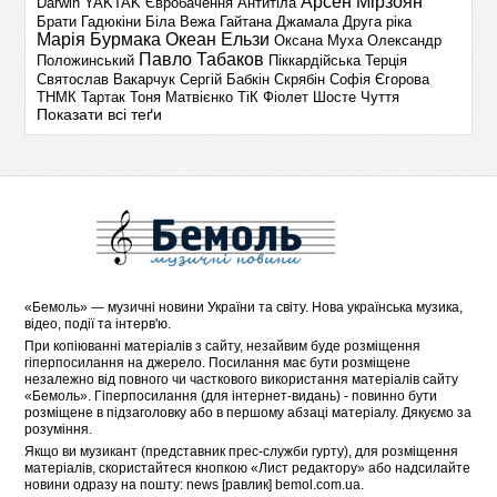
Арсен Мірзоян
Darwin
YAKTAK
Євробачення
Антитіла
Брати Гадюкіни
Біла Вежа
Гайтана
Джамала
Друга ріка
Марія Бурмака
Океан Ельзи
Оксана Муха
Олександр
Павло Табаков
Положинський
Піккардійська Терція
Святослав Вакарчук
Сергій Бабкін
Скрябін
Софія Єгорова
ТНМК
Тартак
Тоня Матвієнко
ТіК
Фіолет
Шосте Чуття
Показати всі теґи
«
Бемоль
» — музичні новини України та світу. Нова українська музика,
відео, події та інтерв'ю.
При копіюванні матеріалів з сайту, незайвим буде розміщення
гіперпосилання на джерело. Посилання має бути розміщене
незалежно від повного чи часткового використання матеріалів сайту
«Бемоль». Гіперпосилання (для інтернет-видань) - повинно бути
розміщене в підзаголовку або в першому абзаці матеріалу. Дякуємо за
розуміння.
Якщо ви музикант (представник прес-служби гурту), для розміщення
матеріалів, скористайтеся кнопкою «
Лист редактору
» або надсилайте
новини одразу на пошту: news [равлик] bemol.com.ua.