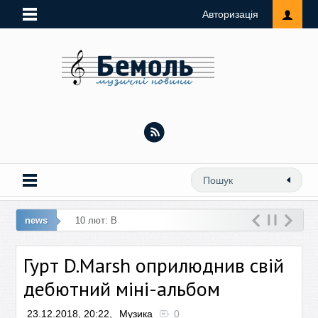
Авторизація
news
10 лют: Виконавиця ремейку «Л
Гурт D.Marsh оприлюднив свій
дебютний міні-альбом
23.12.2018, 20:22,
Музика
0