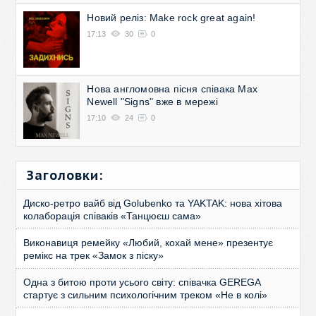
Новий реліз: Make rock great again!
17:13
30
0
Нова англомовна пісня співака Max
Newell "Signs" вже в мережі
17:10
24
0
Заголовки:
Диско-ретро вайб від Golubenko та YAKTAK: нова хітова
колаборація співаків «Танцюєш сама»
Виконавиця ремейку «Любий, кохай мене» презентує
ремікс на трек «Замок з піску»
Одна з битою проти усього світу: співачка GEREGA
стартує з сильним психологічним треком «Не в колі»