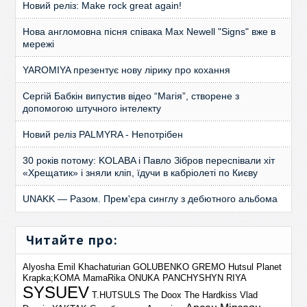
Новий реліз: Make rock great again!
Нова англомовна пісня співака Max Newell "Signs" вже в
мережі
YAROMIYA презентує нову лірику про кохання
Сергій Бабкін випустив відео “Магія”, створене з
допомогою штучного інтелекту
Новий реліз PALMYRA - Непотрібен
30 років потому: KOLABA і Павло Зібров переспівали хіт
«Хрещатик» і зняли кліп, їдучи в кабріолеті по Києву
UNAKK — Разом. Прем'єра синглу з дебютного альбома
Читайте про:
Alyosha
Emil Khachaturian
GOLUBENKO
GREMO
Hutsul Planet
Krapka;KOMA
MamaRika
ONUKA
PANCHYSHYN
RIYA
SYSUEV
T.HUTSULS
The Doox
The Hardkiss
Vlad