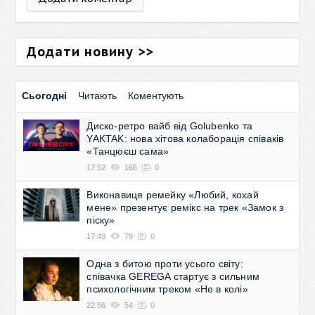
Додати новину >>
Сьогодні
Читають
Коментують
Диско-ретро вайб від Golubenko та
YAKTAK: нова хітова колаборація співаків
«Танцюєш сама»
17:52
166
0
Виконавиця ремейку «Любий, кохай
мене» презентує ремікс на трек «Замок з
піску»
17:49
79
0
Одна з битою проти усього світу:
співачка GEREGA стартує з сильним
психологічним треком «Не в колі»
22:56
54
0