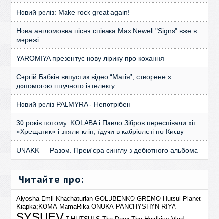
Новий реліз: Make rock great again!
Нова англомовна пісня співака Max Newell "Signs" вже в
мережі
YAROMIYA презентує нову лірику про кохання
Сергій Бабкін випустив відео “Магія”, створене з
допомогою штучного інтелекту
Новий реліз PALMYRA - Непотрібен
30 років потому: KOLABA і Павло Зібров переспівали хіт
«Хрещатик» і зняли кліп, їдучи в кабріолеті по Києву
UNAKK — Разом. Прем'єра синглу з дебютного альбома
Читайте про:
Alyosha
Emil Khachaturian
GOLUBENKO
GREMO
Hutsul Planet
Krapka;KOMA
MamaRika
ONUKA
PANCHYSHYN
RIYA
SYSUEV
T.HUTSULS
The Doox
The Hardkiss
Vlad