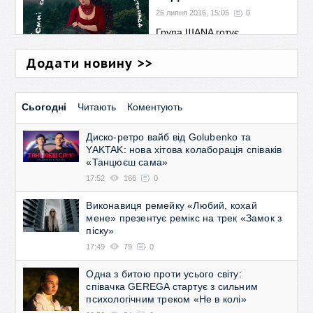
26 липня 2016, 15:05
0
Група ШАNA готує
дивовижний подарунок для
всіх поціновувачів музики і не
Додати новину >>
тільки. 6 листопада в Харкові
на сцені Національного
українського
→
Сьогодні
Читають
Коментують
Диско-ретро вайб від Golubenko та
YAKTAK: нова хітова колаборація співаків
«Танцюєш сама»
17:52
166
0
Виконавиця ремейку «Любий, кохай
мене» презентує ремікс на трек «Замок з
піску»
17:49
79
0
Одна з битою проти усього світу:
співачка GEREGA стартує з сильним
психологічним треком «Не в колі»