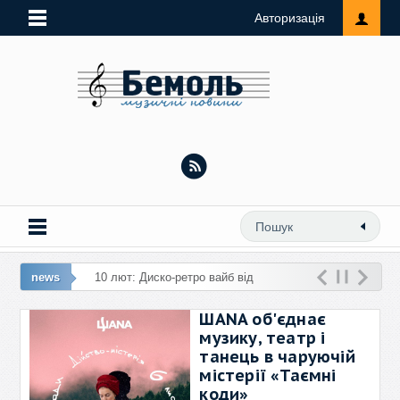
Авторизація
news
10 лют: Диско-ретро вайб від
Golubenko та YAKTAK: нова хітова
ШANA об'єднає
колаборація співаків «Танцюєш сама»
музику, театр і
танець в чаруючій
містерії «Таємні
коди»