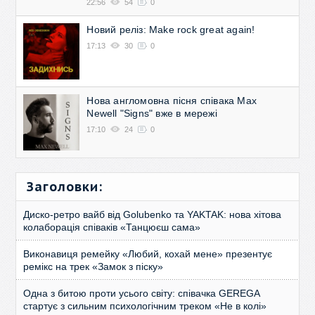
22:56
54
0
Новий реліз: Make rock great again!
17:13
30
0
Нова англомовна пісня співака Max
Newell "Signs" вже в мережі
17:10
24
0
Заголовки:
Диско-ретро вайб від Golubenko та YAKTAK: нова хітова
колаборація співаків «Танцюєш сама»
Виконавиця ремейку «Любий, кохай мене» презентує
ремікс на трек «Замок з піску»
Одна з битою проти усього світу: співачка GEREGA
стартує з сильним психологічним треком «Не в колі»