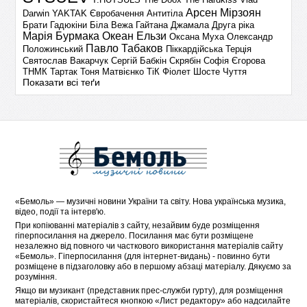
Арсен Мірзоян
Darwin
YAKTAK
Євробачення
Антитіла
Брати Гадюкіни
Біла Вежа
Гайтана
Джамала
Друга ріка
Марія Бурмака
Океан Ельзи
Оксана Муха
Олександр
Павло Табаков
Положинський
Піккардійська Терція
Святослав Вакарчук
Сергій Бабкін
Скрябін
Софія Єгорова
ТНМК
Тартак
Тоня Матвієнко
ТіК
Фіолет
Шосте Чуття
Показати всі теґи
«
Бемоль
» — музичні новини України та світу. Нова українська музика,
відео, події та інтерв'ю.
При копіюванні матеріалів з сайту, незайвим буде розміщення
гіперпосилання на джерело. Посилання має бути розміщене
незалежно від повного чи часткового використання матеріалів сайту
«Бемоль». Гіперпосилання (для інтернет-видань) - повинно бути
розміщене в підзаголовку або в першому абзаці матеріалу. Дякуємо за
розуміння.
Якщо ви музикант (представник прес-служби гурту), для розміщення
матеріалів, скористайтеся кнопкою «
Лист редактору
» або надсилайте