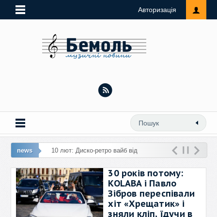
Авторизація
news
1
30 років потому:
KOLABA і Павло
Зібров переспівали
хіт «Хрещатик» і
зняли кліп, їдучи в