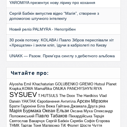
YAROMIYA презентує нову лірику про кохання
Сергій Бабкін випустив відео “Магія”, створене з
допомогою штучного інтелекту
Новий реліз PALMYRA - Непотрібен
30 років потому: KOLABA і Павло Зібров переспівали хіт
«Хрещатик» і зняли кліп, їдучи в кабріолеті по Києву
UNAKK — Разом. Прем'єра синглу з дебютного альбома
Читайте про:
Alyosha
Emil Khachaturian
GOLUBENKO
GREMO
Hutsul Planet
Krapka;KOMA
MamaRika
ONUKA
PANCHYSHYN
RIYA
SYSUEV
T.HUTSULS
The Doox
The Hardkiss
Vlad
Арсен Мірзоян
Darwin
YAKTAK
Євробачення
Антитіла
Брати Гадюкіни
Біла Вежа
Гайтана
Джамала
Друга ріка
Марія Бурмака
Океан Ельзи
Оксана Муха
Олександр
Павло Табаков
Положинський
Піккардійська Терція
Святослав Вакарчук
Сергій Бабкін
Скрябін
Софія Єгорова
ТНМК
Тартак
Тоня Матвієнко
ТіК
Фіолет
Шосте Чуття