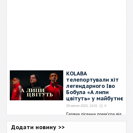
KOLABA
телепортували хіт
легендарного Іво
Бобула «А липи
цвітуть» у майбутнє
28 квітня 2023, 13:01
0
Гаряча пісенна прем’єра від
несподіваної колаборації
молодого музичного проекту
Додати новину >>
KOLABA з народним артистом