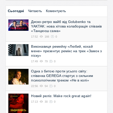
України Новий музичний
проект KOLABA не
→
Сьогодні
Читають
Коментують
Диско-ретро вайб від Golubenko та
YAKTAK: нова хітова колаборація співаків
«Танцюєш сама»
17:52
166
0
Виконавиця ремейку «Любий, кохай
мене» презентує ремікс на трек «Замок з
піску»
17:49
79
0
Одна з битою проти усього світу:
співачка GEREGA стартує з сильним
психологічним треком «Не в колі»
22:56
54
0
Новий реліз: Make rock great again!
17:13
30
0