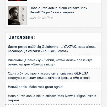
Нова англомовна пісня співака Max
Newell "Signs" вже в мережі
17:10
24
0
Заголовки:
Диско-ретро вайб від Golubenko та YAKTAK: нова хітова
колаборація співаків «Танцюєш сама»
Виконавиця ремейку «Любий, кохай мене» презентує
ремікс на трек «Замок з піску»
Одна з битою проти усього світу: співачка GEREGA
стартує з сильним психологічним треком «Не в колі»
Новий реліз: Make rock great again!
Нова англомовна пісня співака Max Newell "Signs" вже в
мережі