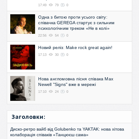
17:49
79
0
Одна з битою проти усього світу:
співачка GEREGA стартує з сильним
психологічним треком «Не в колі»
22:56
54
0
Новий реліз: Make rock great again!
17:13
30
0
Нова англомовна пісня співака Max
Newell "Signs" вже в мережі
17:10
24
0
Заголовки:
Диско-ретро вайб від Golubenko та YAKTAK: нова хітова
колаборація співаків «Танцюєш сама»