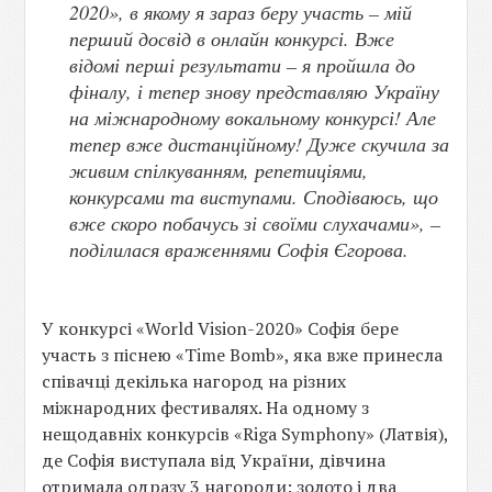
2020», в якому я зараз беру участь – мій
перший досвід в онлайн конкурсі. Вже
відомі перші результати – я пройшла до
фіналу, і тепер знову представляю Україну
на міжнародному вокальному конкурсі! Але
тепер вже дистанційному! Дуже скучила за
живим спілкуванням, репетиціями,
конкурсами та виступами. Сподіваюсь, що
вже скоро побачусь зі своїми слухачами», –
поділилася враженнями Софія Єгорова.
У конкурсі «World Vision-2020» Софія бере
участь з піснею «Time Bomb», яка вже принесла
співачці декілька нагород на різних
міжнародних фестивалях. На одному з
нещодавніх конкурсів «Riga Symphony» (Латвія),
де Софія виступала від України, дівчина
отримала одразу 3 нагороди: золото і два