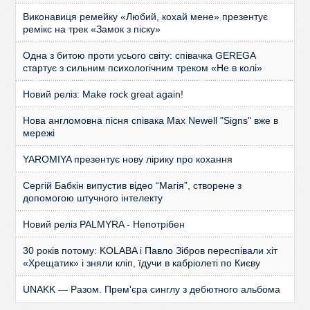
Виконавиця ремейку «Любий, кохай мене» презентує
ремікс на трек «Замок з піску»
Одна з битою проти усього світу: співачка GEREGA
стартує з сильним психологічним треком «Не в колі»
Новий реліз: Make rock great again!
Нова англомовна пісня співака Max Newell "Signs" вже в
мережі
YAROMIYA презентує нову лірику про кохання
Сергій Бабкін випустив відео “Магія”, створене з
допомогою штучного інтелекту
Новий реліз PALMYRA - Непотрібен
30 років потому: KOLABA і Павло Зібров переспівали хіт
«Хрещатик» і зняли кліп, їдучи в кабріолеті по Києву
UNAKK — Разом. Прем'єра синглу з дебютного альбома