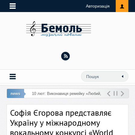
Авторизація
news
10 лют: Виконавиця ремейку «Любий,
кохай мене» презентує ремікс на трек
Софія Єгорова представляє
«Замок з піску»
Україну у міжнародному
вокальному конкурсі «World