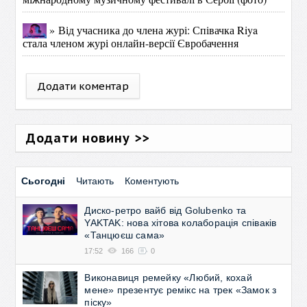
» Від учасника до члена журі: Співачка Riya
стала членом журі онлайн-версії Євробачення
Додати коментар
Додати новину >>
Сьогодні
Читають
Коментують
Диско-ретро вайб від Golubenko та
YAKTAK: нова хітова колаборація співаків
«Танцюєш сама»
17:52
166
0
Виконавиця ремейку «Любий, кохай
мене» презентує ремікс на трек «Замок з
піску»