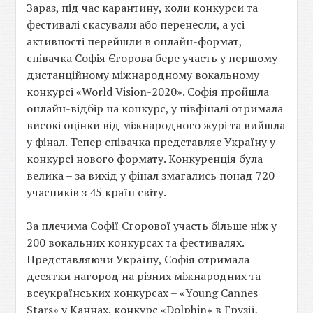
Зараз, під час карантину, коли конкурси та
фестивалі скасували або перенесли, а усі
активності перейшли в онлайн-формат,
співачка Софія Єгорова бере участь у першому
дистанційному міжнародному вокальному
конкурсі «World Vision-2020». Софія пройшла
онлайн-відбір на конкурс, у півфіналі отримала
високі оцінки від міжнародного журі та вийшла
у фінал. Тепер співачка представляє Україну у
конкурсі нового формату. Конкуренція була
велика – за вихід у фінал змагались понад 720
учасників з 45 країн світу.
За плечима Софії Єгорової участь більше ніж у
200 вокальних конкурсах та фестивалях.
Представляючи Україну, Софія отримала
десятки нагород на різних міжнародних та
всеукраїнських конкурсах – «Young Cannes
Stars» у Каннах, конкурс «Dolphin» в Грузії,