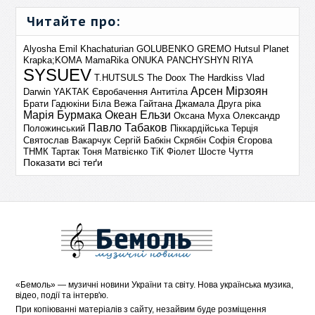
Читайте про:
Alyosha
Emil Khachaturian
GOLUBENKO
GREMO
Hutsul Planet
Krapka;KOMA
MamaRika
ONUKA
PANCHYSHYN
RIYA
SYSUEV
T.HUTSULS
The Doox
The Hardkiss
Vlad
Арсен Мірзоян
Darwin
YAKTAK
Євробачення
Антитіла
Брати Гадюкіни
Біла Вежа
Гайтана
Джамала
Друга ріка
Марія Бурмака
Океан Ельзи
Оксана Муха
Олександр
Павло Табаков
Положинський
Піккардійська Терція
Святослав Вакарчук
Сергій Бабкін
Скрябін
Софія Єгорова
ТНМК
Тартак
Тоня Матвієнко
ТіК
Фіолет
Шосте Чуття
Показати всі теґи
«
Бемоль
» — музичні новини України та світу. Нова українська музика,
відео, події та інтерв'ю.
При копіюванні матеріалів з сайту, незайвим буде розміщення