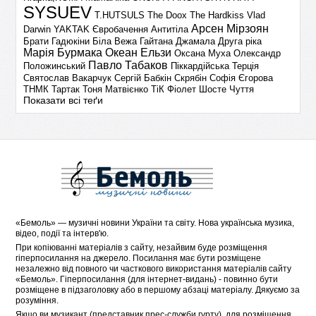
SYSUEV
T.HUTSULS
The Doox
The Hardkiss
Vlad
Арсен Мірзоян
Darwin
YAKTAK
Євробачення
Антитіла
Брати Гадюкіни
Біла Вежа
Гайтана
Джамала
Друга ріка
Марія Бурмака
Океан Ельзи
Оксана Муха
Олександр
Павло Табаков
Положинський
Піккардійська Терція
Святослав Вакарчук
Сергій Бабкін
Скрябін
Софія Єгорова
ТНМК
Тартак
Тоня Матвієнко
ТіК
Фіолет
Шосте Чуття
Показати всі теґи
«
Бемоль
» — музичні новини України та світу. Нова українська музика,
відео, події та інтерв'ю.
При копіюванні матеріалів з сайту, незайвим буде розміщення
гіперпосилання на джерело. Посилання має бути розміщене
незалежно від повного чи часткового використання матеріалів сайту
«Бемоль». Гіперпосилання (для інтернет-видань) - повинно бути
розміщене в підзаголовку або в першому абзаці матеріалу. Дякуємо за
розуміння.
Якщо ви музикант (представник прес-служби гурту), для розміщення