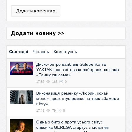
Додати коментар
Додати новину >>
Сьогодні
Читають
Коментують
Диско-ретро вайб від Golubenko та
YAKTAK: нова хітова колаборація співаків
«Танцюєш сама»
17:52
166
0
Виконавиця ремейку «Любий, кохай
мене» презентує ремікс на трек «Замок з
піску»
17:49
79
0
Одна з битою проти усього світу:
співачка GEREGA стартує з сильним