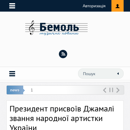
Авторизація
news
10 лют:
Президент присвоїв Джамалі
звання народної артистки
України