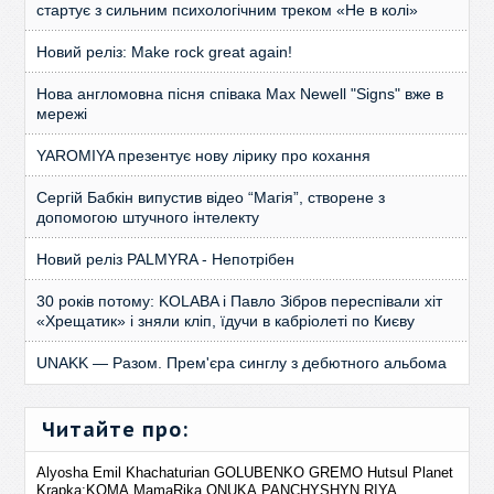
стартує з сильним психологічним треком «Не в колі»
Новий реліз: Make rock great again!
Нова англомовна пісня співака Max Newell "Signs" вже в
мережі
YAROMIYA презентує нову лірику про кохання
Сергій Бабкін випустив відео “Магія”, створене з
допомогою штучного інтелекту
Новий реліз PALMYRA - Непотрібен
30 років потому: KOLABA і Павло Зібров переспівали хіт
«Хрещатик» і зняли кліп, їдучи в кабріолеті по Києву
UNAKK — Разом. Прем'єра синглу з дебютного альбома
Читайте про:
Alyosha
Emil Khachaturian
GOLUBENKO
GREMO
Hutsul Planet
Krapka;KOMA
MamaRika
ONUKA
PANCHYSHYN
RIYA