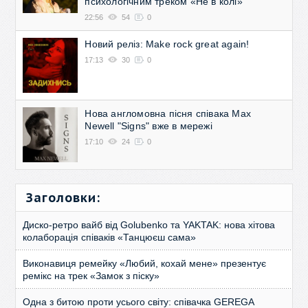
психологічним треком «Не в колі»
22:56
54
0
Новий реліз: Make rock great again!
17:13
30
0
Нова англомовна пісня співака Max
Newell "Signs" вже в мережі
17:10
24
0
Заголовки:
Диско-ретро вайб від Golubenko та YAKTAK: нова хітова
колаборація співаків «Танцюєш сама»
Виконавиця ремейку «Любий, кохай мене» презентує
ремікс на трек «Замок з піску»
Одна з битою проти усього світу: співачка GEREGA