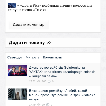
» «Друга Ріка» позбавила дівчину волосся для
кліпу на пісню «Ти є я»
Додати коментар
Додати новину >>
Сьогодні
Читають
Коментують
Диско-ретро вайб від Golubenko та
YAKTAK: нова хітова колаборація співаків
«Танцюєш сама»
17:52
166
0
Виконавиця ремейку «Любий, кохай
мене» презентує ремікс на трек «Замок з
піску»
17:49
79
0