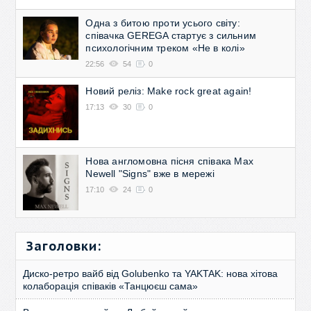
Одна з битою проти усього світу:
співачка GEREGA стартує з сильним
психологічним треком «Не в колі»
22:56
54
0
Новий реліз: Make rock great again!
17:13
30
0
Нова англомовна пісня співака Max
Newell "Signs" вже в мережі
17:10
24
0
Заголовки:
Диско-ретро вайб від Golubenko та YAKTAK: нова хітова
колаборація співаків «Танцюєш сама»