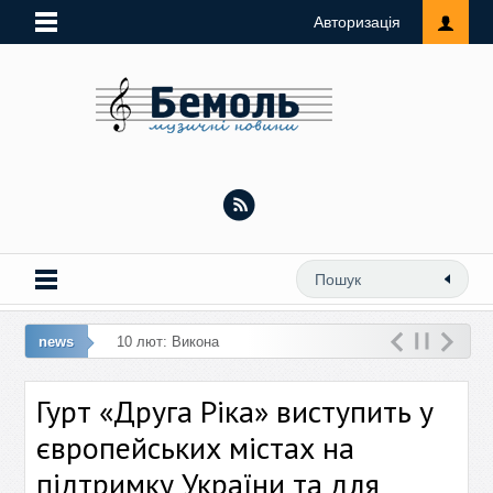
Авторизація
news
10 лют: Виконавиця ремейку «Любий,
кохай мене» презент
Гурт «Друга Ріка» виступить у
європейських містах на
підтримку України та для