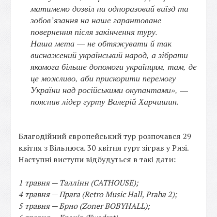
матимемо дозвіл на одноразовий виїзд та
зобов’язання на наше гарантоване
повернення після закінчення туру.
Наша мета — не обтяжувати й так
виснажений український народ, а зібрати
якомога більше допомоги українцям, там, де
це можливо, аби прискорити перемогу
України над російськими окупантами», —
пояснив лідер гурту Валерій Харчишин.
Благодійний європейський тур розпочався 29
квітня з Вільнюса. 30 квітня гурт зіграв у Ризі.
Наступні виступи відбудуться в такі дати:
1 травня — Таллінн (CATHOUSE);
4 травня — Прага (Retro Music Hall, Praha 2);
5 травня — Брно (Zoner BOBYHALL);