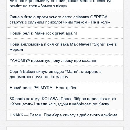
Виконавиця ремейку «Любий, кохай мене» презентує
ремікс на трек «Замок з піску»
Одна з битою проти усього світу: співачка GEREGA
стартує з сильним психологічним треком «Не в колі»
Новий реліз: Make rock great again!
Нова англомовна пісня співака Max Newell "Signs" вже в
мережі
YAROMIYA презентує нову лірику про кохання
Сергій Бабкін випустив відео “Магія”, створене з
допомогою штучного інтелекту
Новий реліз PALMYRA - Непотрібен
30 років потому: KOLABA і Павло Зібров переспівали хіт
«Хрещатик» і зняли кліп, їдучи в кабріолеті по Києву
UNAKK — Разом. Прем'єра синглу з дебютного альбома