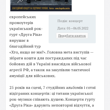
європейських
Подія: концерт
промоутерів
український рок-
Дата: 01—06.05.2022
гурт «Друга Ріка»
Придбати квиток
вирушає в
благодійний тур
«Хто, якщо не ми?». Головна мета виступів —
зібрати кошти для постраждалих під час
бойових дій в Україні внаслідок військової
агресії РФ, а також на закупівлю тактичної
амуніції для військових.
25 років на сцені, 7 студійних альбомів і сотні
відіграних концертів: ці титани української
рок-музики співають душею. Концерти гурту
«Друга Ріка» дарують неповторні відчуття, а