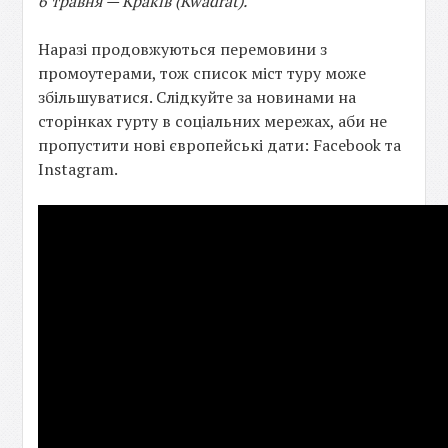
6 травня — Краків (Kwadrat).
Наразі продовжуються перемовини з
промоутерами, тож список міст туру може
збільшуватися. Слідкуйте за новинами на
сторінках гурту в соціальних мережах, аби не
пропустити нові європейські дати: Facebook та
Іnstagram.