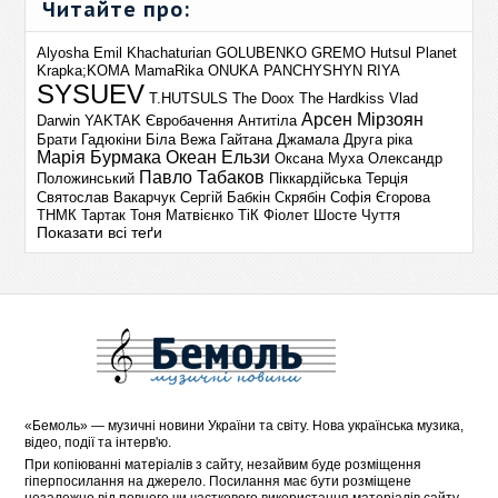
Читайте про:
Alyosha
Emil Khachaturian
GOLUBENKO
GREMO
Hutsul Planet
Krapka;KOMA
MamaRika
ONUKA
PANCHYSHYN
RIYA
SYSUEV
T.HUTSULS
The Doox
The Hardkiss
Vlad
Арсен Мірзоян
Darwin
YAKTAK
Євробачення
Антитіла
Брати Гадюкіни
Біла Вежа
Гайтана
Джамала
Друга ріка
Марія Бурмака
Океан Ельзи
Оксана Муха
Олександр
Павло Табаков
Положинський
Піккардійська Терція
Святослав Вакарчук
Сергій Бабкін
Скрябін
Софія Єгорова
ТНМК
Тартак
Тоня Матвієнко
ТіК
Фіолет
Шосте Чуття
Показати всі теґи
«
Бемоль
» — музичні новини України та світу. Нова українська музика,
відео, події та інтерв'ю.
При копіюванні матеріалів з сайту, незайвим буде розміщення
гіперпосилання на джерело. Посилання має бути розміщене
незалежно від повного чи часткового використання матеріалів сайту