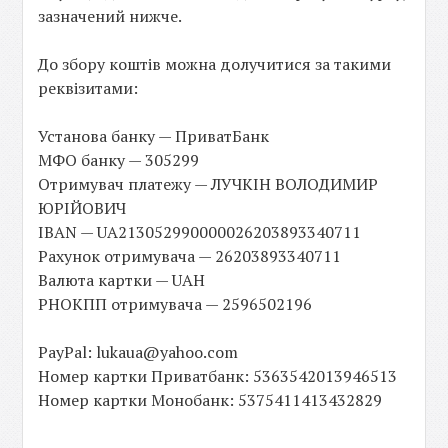
зазначений нижче.
До збору коштів можна долучитися за такими
реквізитами:
Установа банку — ПриватБанк
МФО банку — 305299
Отримувач платежу — ЛУЧКІН ВОЛОДИМИР
ЮРІЙОВИЧ
IBAN — UA213052990000026203893340711
Рахунок отримувача — 26203893340711
Валюта картки — UAH
РНОКПП отримувача — 2596502196
PayPal: lukaua@yahoo.com
Номер картки Приватбанк: 5363542013946513
Номер картки Монобанк: 5375411413432829