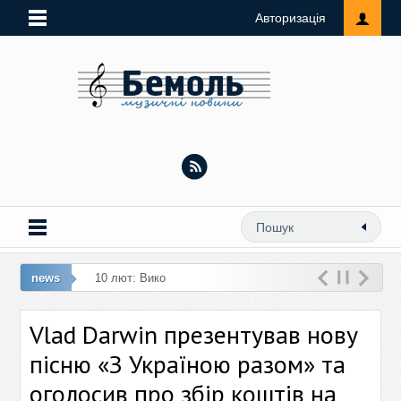
Авторизація
news
10 лют: Виконавиця ремейку «Любий,
коха
Vlad Darwin презентував нову
пісню «З Україною разом» та
оголосив про збір коштів на