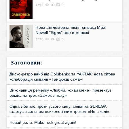
17:13
30
0
Нова англомовна пісня співака Max
Newell "Signs" вже в мережі
17:10
24
0
Заголовки:
Диско-ретро вайб від Golubenko та YAKTAK: нова хітова
колаборація співаків «Танцюєш сама»
Виконавиця ремейку «Любий, кохай мене» презентує
ремікс на трек «Замок з піску»
Одна з битою проти усього світу: співачка GEREGA
стартує з сильним психологічним треком «Не в колі»
Новий реліз: Make rock great again!