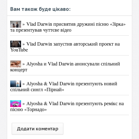
Вам також буде цікаво:
» Vlad Darwin присвятив дружині пісню «Зірка»
та презентував чуттєве відео
» Vlad Darwin запустив авторський проект на
YouTube
» Alyosha и Vlad Darwin анонсували спільний
концерт
» Alyosha & Vlad Darwin презентують новий
спільний сингл «Пірнай»
» Alyosha & Vlad Darwin презентують ремікс на
пісню «Торнадо»
Додати коментар