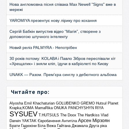
Нова англомовна пісня співака Max Newell "Signs" вже в
мережі
YAROMIYA презентує нову лірику про кохання
Сергій Бабкін випустив відео “Магія”, створене з
допомогою штучного інтелекту
Новий реліз PALMYRA - Непотрібен
30 років потому: KOLABA і Павло Зібров переспівали хіт
«Хрещатик» і зняли кліп, їдучи в кабріолеті по Києву
UNAKK — Разом. Прем'єра синглу з дебютного альбома
Читайте про:
Alyosha
Emil Khachaturian
GOLUBENKO
GREMO
Hutsul Planet
Krapka;KOMA
MamaRika
ONUKA
PANCHYSHYN
RIYA
SYSUEV
T.HUTSULS
The Doox
The Hardkiss
Vlad
Арсен Мірзоян
Darwin
YAKTAK
Євробачення
Антитіла
Брати Гадюкіни
Біла Вежа
Гайтана
Джамала
Друга ріка