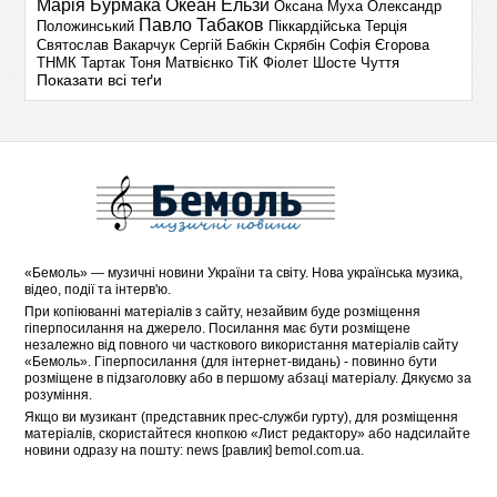
Марія Бурмака
Океан Ельзи
Оксана Муха
Олександр
Павло Табаков
Положинський
Піккардійська Терція
Святослав Вакарчук
Сергій Бабкін
Скрябін
Софія Єгорова
ТНМК
Тартак
Тоня Матвієнко
ТіК
Фіолет
Шосте Чуття
Показати всі теґи
«
Бемоль
» — музичні новини України та світу. Нова українська музика,
відео, події та інтерв'ю.
При копіюванні матеріалів з сайту, незайвим буде розміщення
гіперпосилання на джерело. Посилання має бути розміщене
незалежно від повного чи часткового використання матеріалів сайту
«Бемоль». Гіперпосилання (для інтернет-видань) - повинно бути
розміщене в підзаголовку або в першому абзаці матеріалу. Дякуємо за
розуміння.
Якщо ви музикант (представник прес-служби гурту), для розміщення
матеріалів, скористайтеся кнопкою «
Лист редактору
» або надсилайте
новини одразу на пошту: news [равлик] bemol.com.ua.