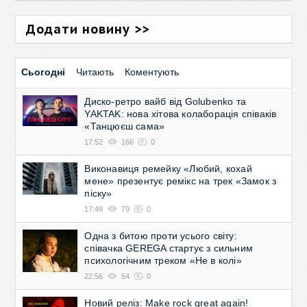
Додати новину >>
Сьогодні
Читають
Коментують
Диско-ретро вайб від Golubenko та
YAKTAK: нова хітова колаборація співаків
«Танцюєш сама»
17:52
166
0
Виконавиця ремейку «Любий, кохай
мене» презентує ремікс на трек «Замок з
піску»
17:49
79
0
Одна з битою проти усього світу:
співачка GEREGA стартує з сильним
психологічним треком «Не в колі»
22:56
54
0
Новий реліз: Make rock great again!