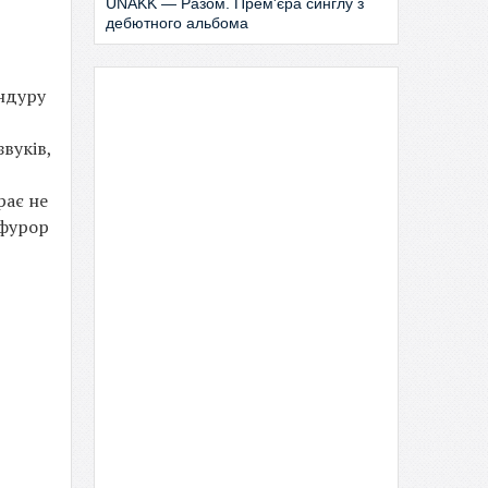
UNAKK — Разом. Прем'єра синглу з
дебютного альбома
андуру
вуків,
рає не
 фурор