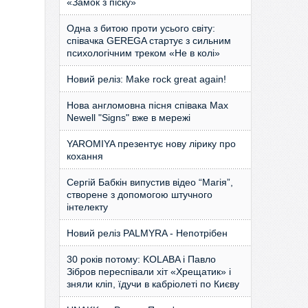
«Замок з піску»
Одна з битою проти усього світу:
співачка GEREGA стартує з сильним
психологічним треком «Не в колі»
Новий реліз: Make rock great again!
Нова англомовна пісня співака Max
Newell "Signs" вже в мережі
YAROMIYA презентує нову лірику про
кохання
Сергій Бабкін випустив відео “Магія”,
створене з допомогою штучного
інтелекту
Новий реліз PALMYRA - Непотрібен
30 років потому: KOLABA і Павло
Зібров переспівали хіт «Хрещатик» і
зняли кліп, їдучи в кабріолеті по Києву