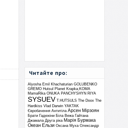
Читайте про:
Alyosha
Emil Khachaturian
GOLUBENKO
GREMO
Hutsul Planet
Krapka;KOMA
MamaRika
ONUKA
PANCHYSHYN
RIYA
SYSUEV
T.HUTSULS
The Doox
The
Hardkiss
Vlad Darwin
YAKTAK
Арсен Мірзоян
Євробачення
Антитіла
Брати Гадюкіни
Біла Вежа
Гайтана
Марія Бурмака
Джамала
Друга ріка
Океан Ельзи
Оксана Муха
Олександр