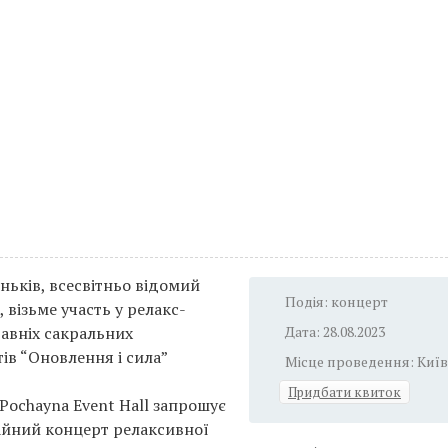
ньків, всесвітньо відомий
Подія: концерт
 візьме участь у релакс-
давніх сакральних
Дата: 28.08.2023
ів “Оновлення і сила”
Місце проведення: Київ
Придбати квиток
Pochayna Event Hall запрошує
айний концерт релаксивної