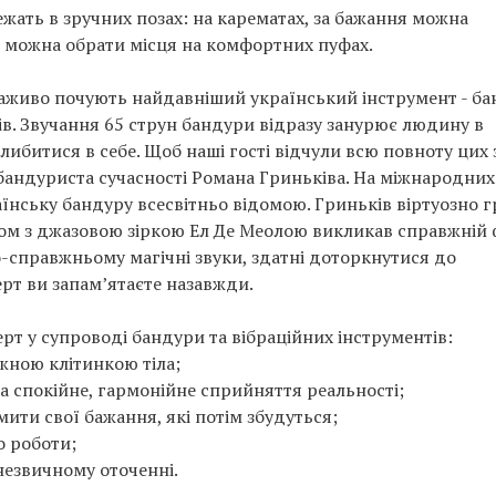
ежать в зручних позах: на карематах, за бажання можна
о можна обрати місця на комфортних пуфах.
наживо почують найдавніший український інструмент - б
ів. Звучання 65 струн бандури відразу занурює людину в
либитися в себе. Щоб наші гості відчули всю повноту цих з
бандуриста сучасності Романа Гриньківа. На міжнародних
їнську бандуру всесвітньо відомою. Гриньків віртуозно г
льбом з джазовою зіркою Ел Де Меолою викликав справжній
по-справжньому магічні звуки, здатні доторкнутися до
рт ви запам’ятаєте назавжди.
рт у супроводі бандури та вібраційних інструментів:
жною клітинкою тіла;
на спокійне, гармонійне сприйняття реальності;
мити свої бажання, які потім збудуться;
о роботи;
незвичному оточенні.