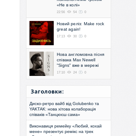
«Не в колі»
22:56
54
0
Новий реліз: Make rock
great again!
17:13
30
0
Нова англомовна пісня
співака Max Newell
"Signs" вже в мережі
17:10
24
0
Заголовки:
Диско-ретро вайб від Golubenko та
YAKTAK: нова хітова колаборація
співаків «Танцюєш сама»
Виконавиця ремейку «Любий, кохай
мене» презентує ремікс на трек