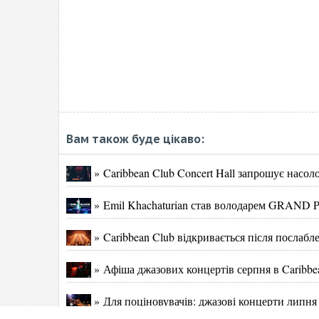
Вам також буде цікаво:
» Caribbean Club Concert Hall запрошує насоло
» Emil Khachaturian став володарем GRAND P
» Caribbean Club відкривається після послаб
» Афіша джазових концертів серпня в Caribbea
» Для поціновувачів: джазові концерти липня в