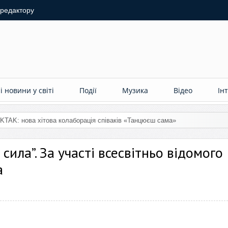
 редактору
 новини у світі
Події
Музика
Відео
Ін
сила”. За участі всесвітньо відомого
а