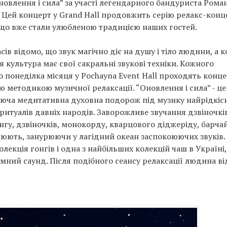
овлення і сила” за участі легендарного бандуриста Рома
 Цей концерт у Grand Hall продовжить серію релакс-конце
 що вже стали улюбленою традицією наших гостей.
асів відомо, що звук магічно діє на душу і тіло людини, а 
 культура має свої сакральні звукові техніки. Кожного
 понеділка місяця у Pochayna Event Hall проходять конце
 методикою музичної релаксації. “Оновлення і сила” - це
юча медитативна духовна подорож під музику найрідкіс
 ритуалів давніх народів. Заворожливе звучання дзвіночкі
онгу, дзвіночків, монокорду, кварцового діджеріду, барча
аблюють, занурюючи у лагідний океан заспокоюючих звуків.
лекція гонгів і одна з найбільших колекцій чаш в Україні,
ний саунд. Після подібного сеансу релаксації людина ві