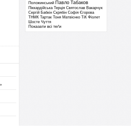
Павло Табаков
Положинський
Піккардійська Терція
Святослав Вакарчук
Сергій Бабкін
Скрябін
Софія Єгорова
ТНМК
Тартак
Тоня Матвієнко
ТіК
Фіолет
Шосте Чуття
Показати всі теґи
»