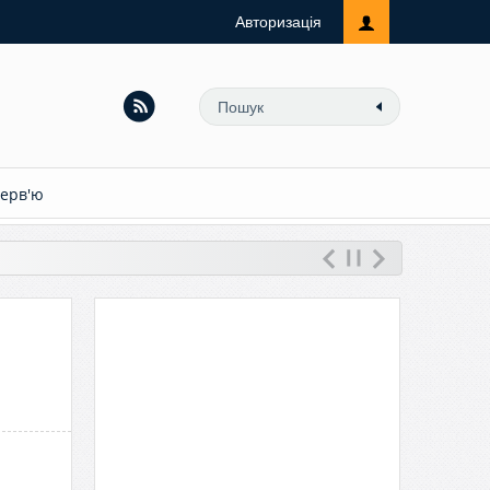
Авторизація
терв'ю