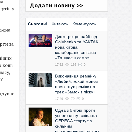
на
Додати новину >>
ртів у
Сьогодні
Читають
Коментують
кожна
Диско-ретро вайб від
Golubenko та YAKTAK:
рти за
нова хітова
колаборація співаків
ніших
«Танцюєш сама»
в коші
17:52
166
0
ймсу,
Виконавиця ремейку
 У
«Любий, кохай мене»
презентує ремікс на
трек «Замок з піску»
дчуває
17:49
79
0
Одна з битою проти
усього світу: співачка
GEREGA стартує з
сильним
психологічним треком