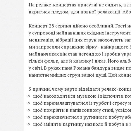
На релакс-концертах присутні не сидять, а л
вкритися пледом, для повної релаксації. Аб
Концерт 28 серпня дійсно особливий. Гості 
у супроводі найдавніших східних інструмент
медитацію, вібрації цих струн заохочують заг
ми запросили справжню зірку - найкращого 
майданчиках він став легендою і зробив укра
тільки фольк, але й класику і джаз. Його а
у світі. В руках пана Романа бандура видає 
найпотаємніших струн вашої душі. Цей конце
5 причин, чому варто відвідати релакс-конце
щоб насолодитися музикою і відпочити ко
щоб переналаштуватися із турбот і стресу 
щоб помріяти в напівсонному стані, усвідо
щоб переключитися з рутинного побуту аб
щоб змінити картинку навколо й побути в 