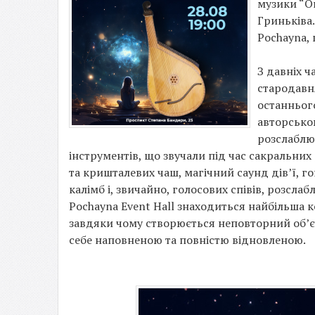
музики “Он
Гриньківа.
Pochayna,
З давніх ч
стародавня
останнього
авторською
розслаблю
інструментів, що звучали під час сакральних
та кришталевих чаш, магічний саунд дів’ї, г
калімб і, звичайно, голосових співів, розсл
Pochayna Event Hall знаходиться найбільша ко
завдяки чому створюється неповторний об’єм
себе наповненою та повністю відновленою.