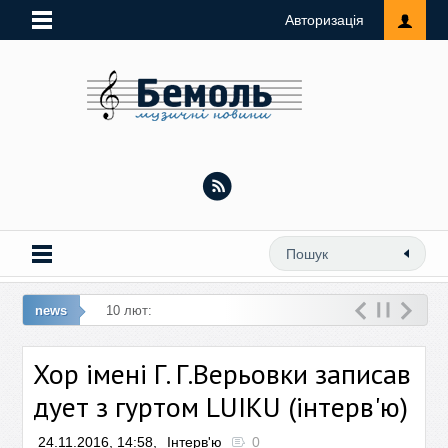
Авторизація
news
10 лют: Виконавиця ремейку «Любий,
кохай
Хор імені Г. Г.Верьовки записав
дует з гуртом LUIKU (інтерв'ю)
24.11.2016, 14:58,
Інтерв'ю
0