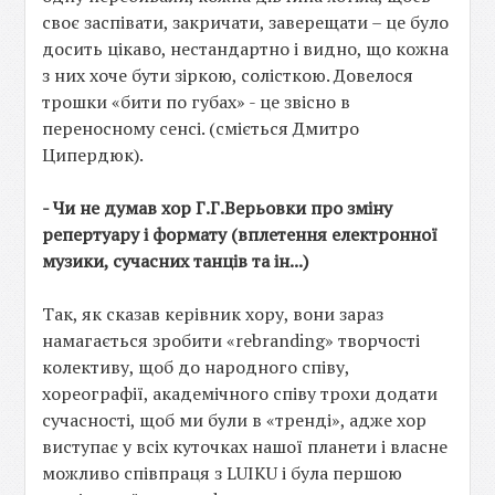
своє заспівати, закричати, заверещати – це було
досить цікаво, нестандартно і видно, що кожна
з них хоче бути зіркою, солісткою. Довелося
трошки «бити по губах» - це звісно в
переносному сенсі. (сміється Дмитро
Ципердюк).
- Чи не думав хор Г.Г.Верьовки про зміну
репертуару і формату (вплетення електронної
музики, сучасних танців та ін...)
Так, як сказав керівник хору, вони зараз
намагається зробити «rebranding» творчості
колективу, щоб до народного співу,
хореографії, академічного співу трохи додати
сучасності, щоб ми були в «тренді», адже хор
виступає у всіх куточках нашої планети і власне
можливо співпраця з LUIKU і була першою