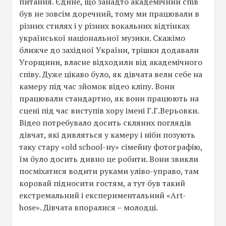
питання. Єдине, що занадто академічний спів
був не зовсім доречний, тому ми працювали в
різних стилях і у різних вокальних відтінках
української національної музики. Скажімо
ближче до західної України, трішки додавали
Угорщини, власне відходили від академічного
співу. Дуже цікаво було, як дівчата вели себе на
камеру під час зйомок відео кліпу. Вони
працювали стандартно, як вони працюють на
сцені під час виступів хору імені Г.Г.Верьовки.
Відео потребувало досить скляних поглядів
дівчат, які дивляться у камеру і ніби позують
таку стару «оld school-ну» сімейну фотографію,
їм було досить дивно це робити. Вони звикли
посміхатися водити руками уліво-управо, там
коровай підносити гостям, а тут був такий
екстремальний і експериментальний «Art-
hose». Дівчата впоралися – молодці.