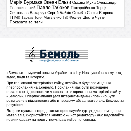
Марія Бурмака
Океан Ельзи
Оксана Муха
Олександр
Павло Табаков
Положинський
Піккардійська Терція
Святослав Вакарчук
Сергій Бабкін
Скрябін
Софія Єгорова
ТНМК
Тартак
Тоня Матвієнко
ТіК
Фіолет
Шосте Чуття
Показати всі теґи
«
Бемоль
» — музичні новини України та світу. Нова українська музика,
відео, події та інтерв'ю.
При копіюванні матеріалів з сайту, незайвим буде розміщення
гіперпосилання на джерело. Посилання має бути розміщене
незалежно від повного чи часткового використання матеріалів сайту
«Бемоль». Гіперпосилання (для інтернет-видань) - повинно бути
розміщене в підзаголовку або в першому абзаці матеріалу. Дякуємо за
розуміння.
Якщо ви музикант (представник прес-служби гурту), для розміщення
матеріалів, скористайтеся кнопкою «
Лист редактору
» або надсилайте
новини одразу на пошту: news [равлик] bemol.com.ua.