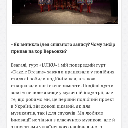
- Як виникла ідея спільного запису? Чому вибір
припав на хор Верьовки?
Взагалі, гурт «LUIKU» і мій попередній гурт
«Dazzle Dreams» завжди працювали у подібних
стилях і робили подібні мікси, а також
створювали нові експерименти. Подібні дуети
зовсім не нове явище у музичній індустрії, але
те, що робимо ми, це перший подібний проект
в Україні, він доволі цікавий, як для
музикантів, так і для слухачів. Ми любимо
інновації не тільки з класичною музикою, але й
з проектами українського національного