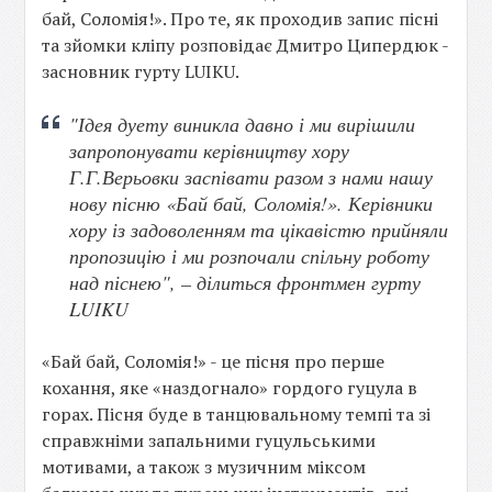
бай, Соломія!». Про те, як проходив запис пісні
та зйомки кліпу розповідає Дмитро Ципердюк -
засновник гурту LUIKU.
"Ідея дуету виникла давно і ми вирішили
запропонувати керівництву хору
Г.Г.Верьовки заспівати разом з нами нашу
нову пісню «Бай бай, Соломія!». Керівники
хору із задоволенням та цікавістю прийняли
пропозицію і ми розпочали спільну роботу
над піснею", – ділиться фронтмен гурту
LUIKU
«Бай бай, Соломія!» - це пісня про перше
кохання, яке «наздогнало» гордого гуцула в
горах. Пісня буде в танцювальному темпі та зі
справжніми запальними гуцульськими
мотивами, а також з музичним міксом