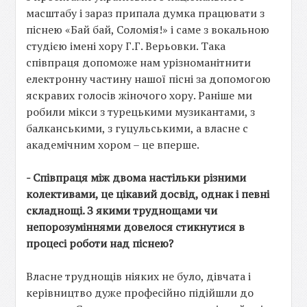
масштабу і зараз припала думка працювати з
піснею «Бай бай, Соломія!» і саме з вокальною
студією імені хору Г.Г. Верьовки. Така
співпраця допоможе нам урізноманітнити
електронну частину нашої пісні за допомогою
яскравих голосів жіночого хору. Раніше ми
робили мікси з турецькими музикантами, з
балканськими, з гуцульськими, а власне с
академічним хором – це вперше.
- Співпраця між двома настільки різними
колективами, це цікавий досвід, однак і певні
складнощі. З якими труднощами чи
непорозуміннями довелося стикнутися в
процесі роботи над піснею?
Власне труднощів ніяких не було, дівчата і
керівництво дуже професійно підійшли до