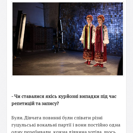
- Чи ставалися якісь курйозні випадки під час
репетицій та запису?
Були. Дівчата повинні були співати різні
гуцульські вокальні партії і вони постійно одна
одну перебивали, кожна дівчина хотіла, щось