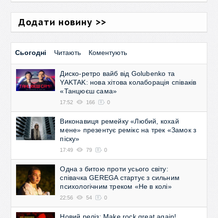
Додати новину >>
Сьогодні
Читають
Коментують
Диско-ретро вайб від Golubenko та
YAKTAK: нова хітова колаборація співаків
«Танцюєш сама»
17:52
166
0
Виконавиця ремейку «Любий, кохай
мене» презентує ремікс на трек «Замок з
піску»
17:49
79
0
Одна з битою проти усього світу:
співачка GEREGA стартує з сильним
психологічним треком «Не в колі»
22:56
54
0
Новий реліз: Make rock great again!