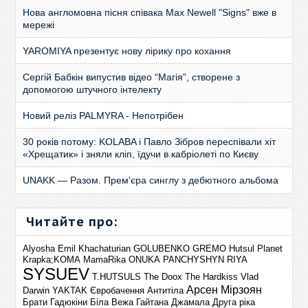
Нова англомовна пісня співака Max Newell "Signs" вже в
мережі
YAROMIYA презентує нову лірику про кохання
Сергій Бабкін випустив відео “Магія”, створене з
допомогою штучного інтелекту
Новий реліз PALMYRA - Непотрібен
30 років потому: KOLABA і Павло Зібров переспівали хіт
«Хрещатик» і зняли кліп, їдучи в кабріолеті по Києву
UNAKK — Разом. Прем'єра синглу з дебютного альбома
Читайте про:
Alyosha
Emil Khachaturian
GOLUBENKO
GREMO
Hutsul Planet
Krapka;KOMA
MamaRika
ONUKA
PANCHYSHYN
RIYA
SYSUEV
T.HUTSULS
The Doox
The Hardkiss
Vlad
Арсен Мірзоян
Darwin
YAKTAK
Євробачення
Антитіла
Брати Гадюкіни
Біла Вежа
Гайтана
Джамала
Друга ріка