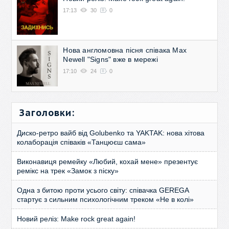
17:13
30
0
Нова англомовна пісня співака Max
Newell "Signs" вже в мережі
17:10
24
0
Заголовки:
Диско-ретро вайб від Golubenko та YAKTAK: нова хітова
колаборація співаків «Танцюєш сама»
Виконавиця ремейку «Любий, кохай мене» презентує
ремікс на трек «Замок з піску»
Одна з битою проти усього світу: співачка GEREGA
стартує з сильним психологічним треком «Не в колі»
Новий реліз: Make rock great again!