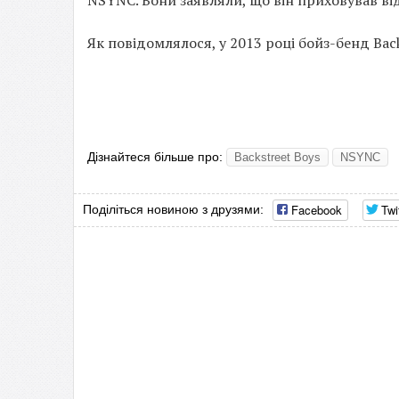
NSYNC. Вони заявляли, що він приховував від
Як повідомлялося, у 2013 році бойз-бенд Back
Дізнайтеся більше про:
Backstreet Boys
NSYNC
Facebook
Twi
Поділіться новиною з друзями: