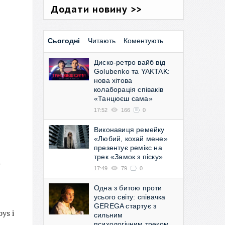
Додати новину >>
Сьогодні
Читають
Коментують
Диско-ретро вайб від
Golubenko та YAKTAK:
нова хітова
колаборація співаків
«Танцюєш сама»
17:52
166
0
Виконавиця ремейку
«Любий, кохай мене»
презентує ремікс на
трек «Замок з піску»
у
17:49
79
0
Одна з битою проти
усього світу: співачка
GEREGA стартує з
ys і
сильним
психологічним треком