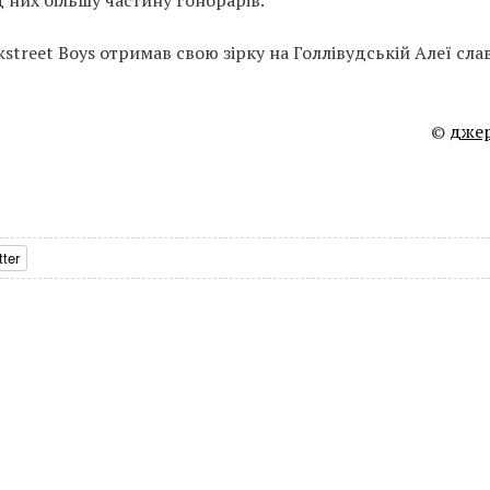
 них більшу частину гонорарів.
street Boys отримав свою зірку на Голлівудській Алеї сла
©
дже
tter