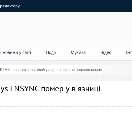
 редактору
 новини у світі
Події
Музика
Відео
Ін
ys і NSYNC помер у в'язниці