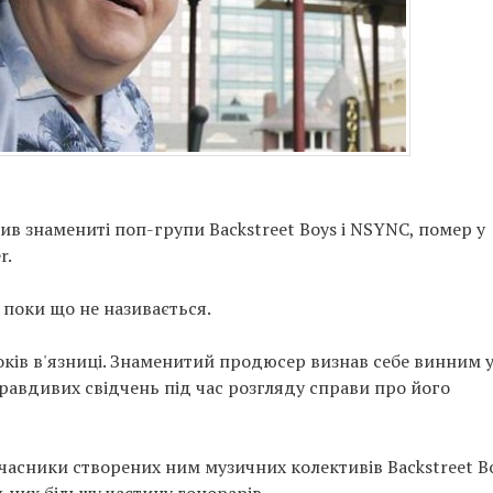
 знамениті поп-групи Backstreet Boys і NSYNC, помер у
r.
 поки що не називається.
оків в'язниці. Знаменитий продюсер визнав себе винним 
правдивих свідчень під час розгляду справи про його
часники створених ним музичних колективів Backstreet Bo