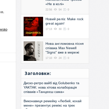
«Не в колі»
22:56
54
0
ви.
Новий реліз: Make rock
great again!
рело
17:13
30
0
Нова англомовна пісня
співака Max Newell
"Signs" вже в мережі
17:10
24
0
Заголовки:
Диско-ретро вайб від Golubenko та
YAKTAK: нова хітова колаборація
співаків «Танцюєш сама»
Виконавиця ремейку «Любий, кохай
мене» презентує ремікс на трек