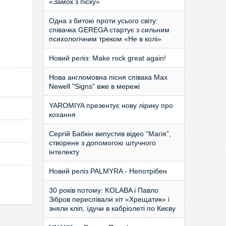
«Замок з піску»
Одна з битою проти усього світу:
співачка GEREGA стартує з сильним
психологічним треком «Не в колі»
Новий реліз: Make rock great again!
Нова англомовна пісня співака Max
Newell "Signs" вже в мережі
YAROMIYA презентує нову лірику про
кохання
Сергій Бабкін випустив відео “Магія”,
створене з допомогою штучного
інтелекту
Новий реліз PALMYRA - Непотрібен
30 років потому: KOLABA і Павло
Зібров переспівали хіт «Хрещатик» і
зняли кліп, їдучи в кабріолеті по Києву