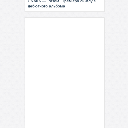
UNAKK — Разом. Прем'єра синглу з
дебютного альбома