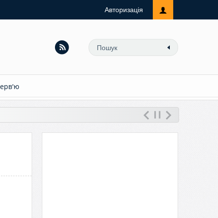
Авторизація
терв'ю