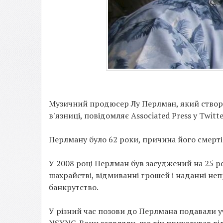
Музичний продюсер Лу Перлман, який створив
в'язниці, повідомляє Associated Press у Twitte
Перлману було 62 роки, причина його смерті
У 2008 році Перлман був засуджений на 25 р
шахрайстві, відмиванні грошей і наданні не
банкрутство.
У різний час позови до Перлмана подавали у