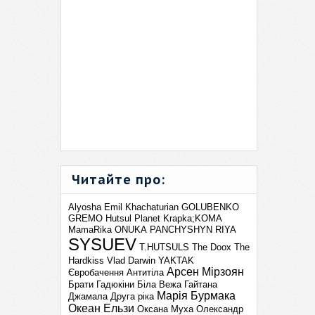
Читайте про:
Alyosha
Emil Khachaturian
GOLUBENKO
GREMO
Hutsul Planet
Krapka;KOMA
MamaRika
ONUKA
PANCHYSHYN
RIYA
SYSUEV
T.HUTSULS
The Doox
The
Hardkiss
Vlad Darwin
YAKTAK
Арсен Мірзоян
Євробачення
Антитіла
Брати Гадюкіни
Біла Вежа
Гайтана
Марія Бурмака
Джамала
Друга ріка
Океан Ельзи
Оксана Муха
Олександр