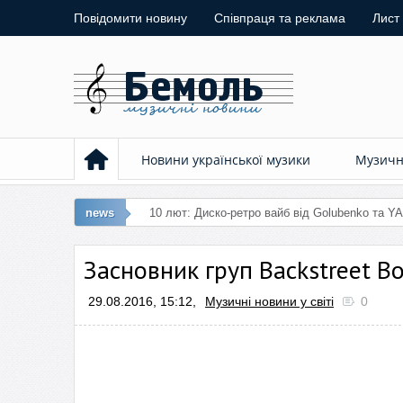
Повідомити новину
Співпраця та реклама
Лист
Новини української музики
Музичні
news
1
Засновник груп Backstreet Bo
29.08.2016, 15:12,
Музичні новини у світі
0