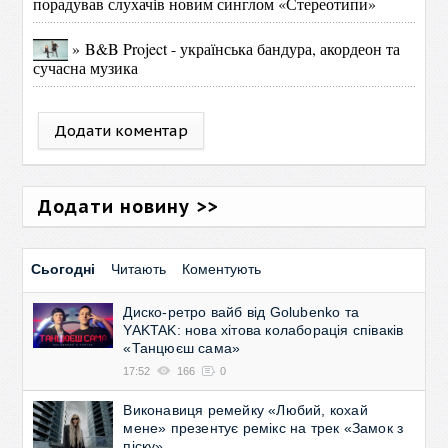
порадував слухачів новим синглом «Стереотипи»
» B&B Project - українська бандура, акордеон та
сучасна музика
Додати коментар
Додати новину >>
Сьогодні
Читають
Коментують
Диско-ретро вайб від Golubenko та
YAKTAK: нова хітова колаборація співаків
«Танцюєш сама»
17:52
166
0
Виконавиця ремейку «Любий, кохай
мене» презентує ремікс на трек «Замок з
піску»