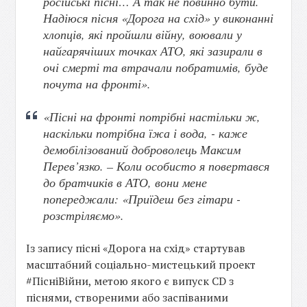
російські пісні… А так не повинно бути.
Надіюся пісня «Дорога на схід» у виконанні
хлопців, які пройшли війну, воювали у
найгарячіших точках АТО, які зазирали в
очі смерті та втрачали побратимів, буде
почута на фронті».
«Пісні на фронті потрібні настільки ж,
наскільки потрібна їжа і вода, - каже
демобілізований доброволець Максим
Перев’язко. – Коли особисто я повертався
до братчиків в АТО, вони мене
попереджали: «Приїдеш без гітари -
розстріляємо».
Із запису пісні «Дорога на схід» стартував
масштабний соціально-мистецький проект
#ПісніВійни, метою якого є випуск CD з
піснями, створеними або заспіваними