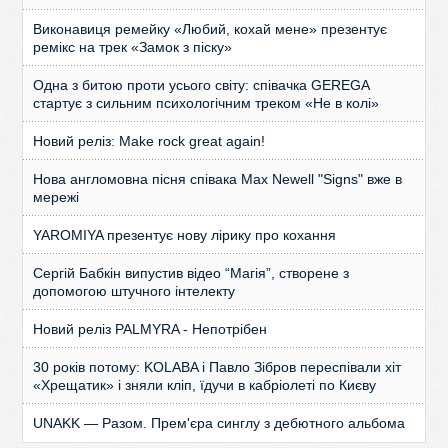
Виконавиця ремейку «Любий, кохай мене» презентує
ремікс на трек «Замок з піску»
Одна з битою проти усього світу: співачка GEREGA
стартує з сильним психологічним треком «Не в колі»
Новий реліз: Make rock great again!
Нова англомовна пісня співака Max Newell "Signs" вже в
мережі
YAROMIYA презентує нову лірику про кохання
Сергій Бабкін випустив відео “Магія”, створене з
допомогою штучного інтелекту
Новий реліз PALMYRA - Непотрібен
30 років потому: KOLABA і Павло Зібров переспівали хіт
«Хрещатик» і зняли кліп, їдучи в кабріолеті по Києву
UNAKK — Разом. Прем'єра синглу з дебютного альбома