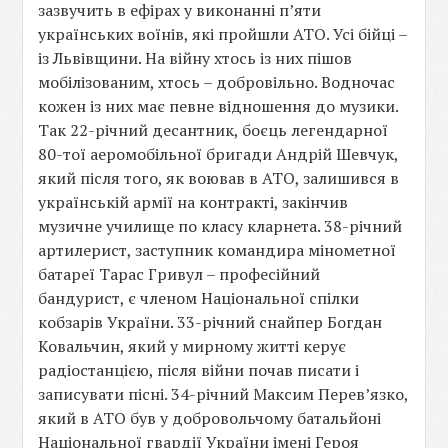
зазвучить в ефірах у виконанні п’яти
українських воїнів, які пройшли АТО. Усі бійці –
із Львівщини. На війну хтось із них пішов
мобілізованим, хтось – добровільно. Водночас
кожен із них має певне відношення до музики.
Так 22-річний десантник, боєць легендарної
80-тої аеромобільної бригади Андрій Шевчук,
який після того, як воював в АТО, залишився в
українській армії на контракті, закінчив
музичне училище по класу кларнета. 38-річний
артилерист, заступник командира мінометної
батареї Тарас Гривул – професійний
бандурист, є членом Національної спілки
кобзарів України. 33-річний снайпер Богдан
Ковальчин, який у мирному житті керує
радіостанцією, після війни почав писати і
записувати пісні. 34-річний Максим Перев’язко,
який в АТО був у добровольчому батальйоні
Національної гвардії України імені Героя