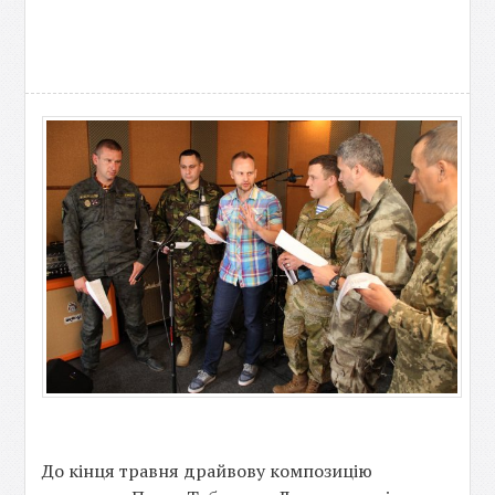
До кінця травня драйвову композицію