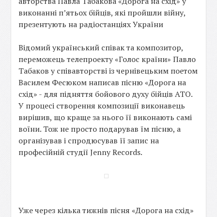
авторства Павла Табакова «Дорога на схід» у
виконанні п’ятьох бійців, які пройшли війну,
презентують на радіостанціях України
Відомий український співак та композитор,
переможець телепроекту «Голос країни» Павло
Табаков у співавторстві із чернівецьким поетом
Василем Фесюком написав пісню «Дорога на
схід» - для підняття бойового духу бійців АТО.
У процесі створення композиції виконавець
вирішив, що краще за нього її виконають самі
воїни. Тож не просто подарував їм пісню, а
організував і спродюсував її запис на
професійній студії Jenny Records.
Уже через кілька тижнів пісня «Дорога на схід»