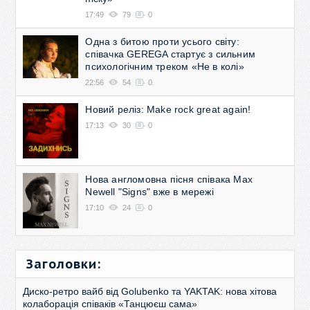
17:49
79
0
Одна з битою проти усього світу:
співачка GEREGA стартує з сильним
психологічним треком «Не в колі»
22:56
54
0
Новий реліз: Make rock great again!
17:13
30
0
Нова англомовна пісня співака Max
Newell "Signs" вже в мережі
17:10
24
0
Заголовки:
Диско-ретро вайб від Golubenko та YAKTAK: нова хітова
колаборація співаків «Танцюєш сама»