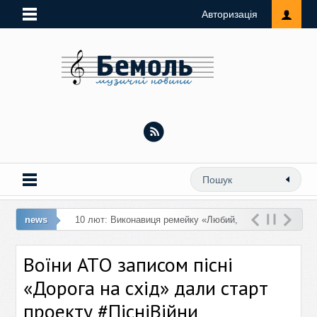
Авторизація
news
10 лют: Виконавиця ремейку «Любий,
кохай мене» презентує ремікс на трек
Воїни АТО записом пісні
«Замок з піску»
«Дорога на схід» дали старт
проекту #ПісніВійни