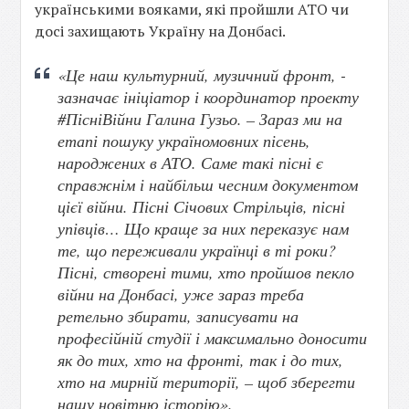
українськими вояками, які пройшли АТО чи
досі захищають Україну на Донбасі.
«Це наш культурний, музичний фронт, -
зазначає ініціатор і координатор проекту
#ПісніВійни Галина Гузьо. – Зараз ми на
етапі пошуку україномовних пісень,
народжених в АТО. Саме такі пісні є
справжнім і найбільш чесним документом
цієї війни. Пісні Січових Стрільців, пісні
упівців… Що краще за них переказує нам
те, що переживали українці в ті роки?
Пісні, створені тими, хто пройшов пекло
війни на Донбасі, уже зараз треба
ретельно збирати, записувати на
професійній студії і максимально доносити
як до тих, хто на фронті, так і до тих,
хто на мирній території, – щоб зберегти
нашу новітню історію».