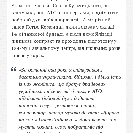
України генерала Сергія Кульчицького, рік
виступав у зоні АТО з концертами, піднімаючи
бойовий дух своїх побратимів. А 50-річний
сапер Петро Комендат, який воював у складі
14-ої танкової бригаді, а після демобілізації
підписав контракт та проходить підготовку у
184-му Навчальному центрі, від шкільних років
співав у хорах.
«За останні два роки я спілкувався з
багатьма українськими бійцями, і більшість
із них жалілися, що бракує драйвових
українських пісень, які б там, в АТО,
піднімали бойовий дух і додавали
патріотизму, - розповідає співак,
композитор, автор музики до пісні «Дорога
на схід» Павло Табаков. – Вони казали, що
мусять ховати своїх побратимів під