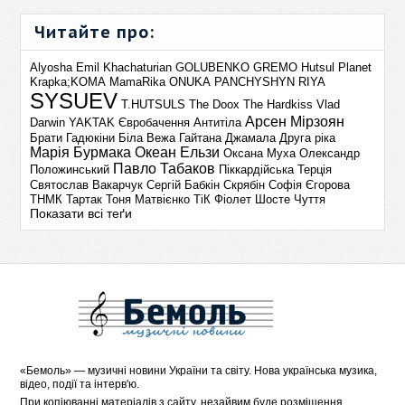
Читайте про:
Alyosha
Emil Khachaturian
GOLUBENKO
GREMO
Hutsul Planet
Krapka;KOMA
MamaRika
ONUKA
PANCHYSHYN
RIYA
SYSUEV
T.HUTSULS
The Doox
The Hardkiss
Vlad
Арсен Мірзоян
Darwin
YAKTAK
Євробачення
Антитіла
Брати Гадюкіни
Біла Вежа
Гайтана
Джамала
Друга ріка
Марія Бурмака
Океан Ельзи
Оксана Муха
Олександр
Павло Табаков
Положинський
Піккардійська Терція
Святослав Вакарчук
Сергій Бабкін
Скрябін
Софія Єгорова
ТНМК
Тартак
Тоня Матвієнко
ТіК
Фіолет
Шосте Чуття
Показати всі теґи
«
Бемоль
» — музичні новини України та світу. Нова українська музика,
відео, події та інтерв'ю.
При копіюванні матеріалів з сайту, незайвим буде розміщення