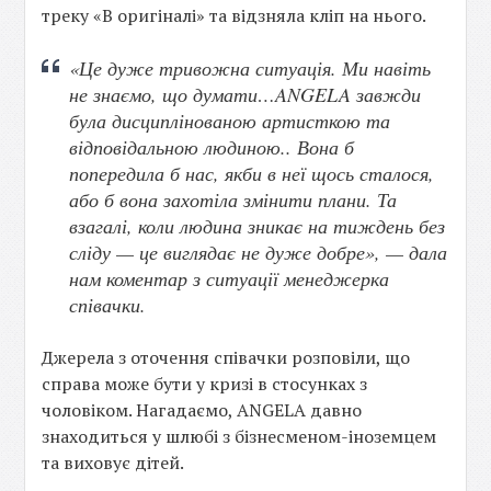
треку «В оригіналі» та відзняла кліп на нього.
«Це дуже тривожна ситуація. Ми навіть
не знаємо, що думати…ANGELA завжди
була дисциплінованою артисткою та
відповідальною людиною.. Вона б
попередила б нас, якби в неї щось сталося,
або б вона захотіла змінити плани. Та
взагалі, коли людина зникає на тиждень без
сліду — це виглядає не дуже добре», — дала
нам коментар з ситуації менеджерка
співачки.
Джерела з оточення співачки розповіли, що
справа може бути у кризі в стосунках з
чоловіком. Нагадаємо, ANGELA давно
знаходиться у шлюбі з бізнесменом-іноземцем
та виховує дітей.