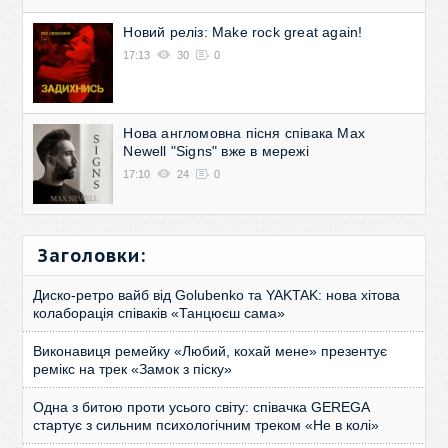
Новий реліз: Make rock great again!
17:13
30
0
Нова англомовна пісня співака Max
Newell "Signs" вже в мережі
17:10
24
0
Заголовки:
Диско-ретро вайб від Golubenko та YAKTAK: нова хітова
колаборація співаків «Танцюєш сама»
Виконавиця ремейку «Любий, кохай мене» презентує
ремікс на трек «Замок з піску»
Одна з битою проти усього світу: співачка GEREGA
стартує з сильним психологічним треком «Не в колі»