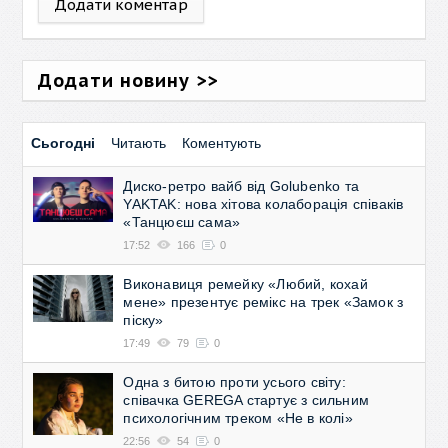
Додати коментар
Додати новину >>
Сьогодні
Читають
Коментують
Диско-ретро вайб від Golubenko та
YAKTAK: нова хітова колаборація співаків
«Танцюєш сама»
17:52
166
0
Виконавиця ремейку «Любий, кохай
мене» презентує ремікс на трек «Замок з
піску»
17:49
79
0
Одна з битою проти усього світу:
співачка GEREGA стартує з сильним
психологічним треком «Не в колі»
22:56
54
0