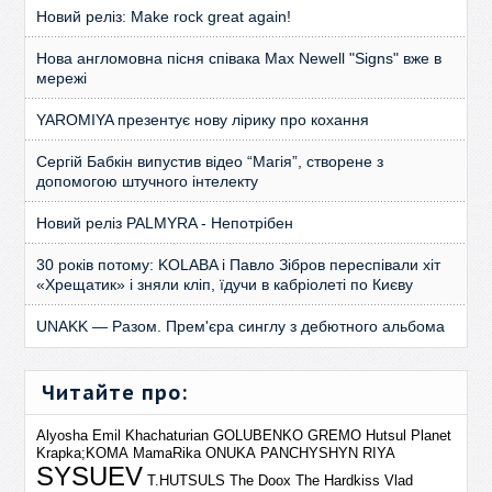
Новий реліз: Make rock great again!
Нова англомовна пісня співака Max Newell "Signs" вже в
мережі
YAROMIYA презентує нову лірику про кохання
Сергій Бабкін випустив відео “Магія”, створене з
допомогою штучного інтелекту
Новий реліз PALMYRA - Непотрібен
30 років потому: KOLABA і Павло Зібров переспівали хіт
«Хрещатик» і зняли кліп, їдучи в кабріолеті по Києву
UNAKK — Разом. Прем'єра синглу з дебютного альбома
Читайте про:
Alyosha
Emil Khachaturian
GOLUBENKO
GREMO
Hutsul Planet
Krapka;KOMA
MamaRika
ONUKA
PANCHYSHYN
RIYA
SYSUEV
T.HUTSULS
The Doox
The Hardkiss
Vlad