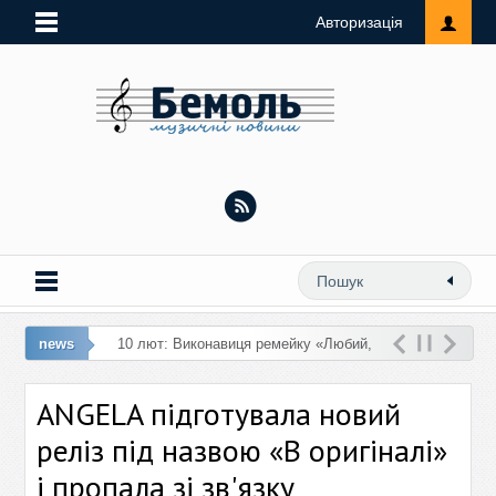
Авторизація
news
10 лют: Виконавиця ремейку «Любий,
кохай мене» презентує ремікс на трек
ANGELA підготувала новий
«Замок з піску»
реліз під назвою «В оригіналі»
і пропала зі зв'язку