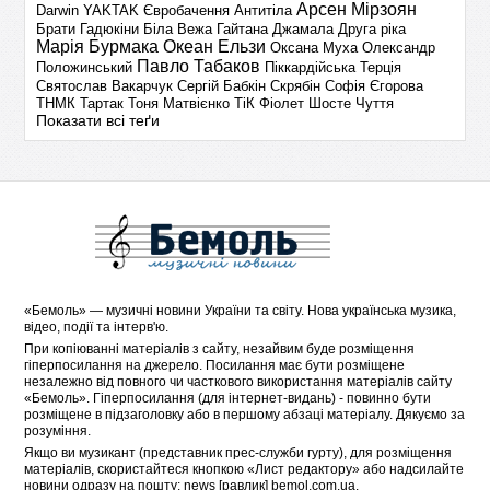
Арсен Мірзоян
Darwin
YAKTAK
Євробачення
Антитіла
Брати Гадюкіни
Біла Вежа
Гайтана
Джамала
Друга ріка
Марія Бурмака
Океан Ельзи
Оксана Муха
Олександр
Павло Табаков
Положинський
Піккардійська Терція
Святослав Вакарчук
Сергій Бабкін
Скрябін
Софія Єгорова
ТНМК
Тартак
Тоня Матвієнко
ТіК
Фіолет
Шосте Чуття
Показати всі теґи
«
Бемоль
» — музичні новини України та світу. Нова українська музика,
відео, події та інтерв'ю.
При копіюванні матеріалів з сайту, незайвим буде розміщення
гіперпосилання на джерело. Посилання має бути розміщене
незалежно від повного чи часткового використання матеріалів сайту
«Бемоль». Гіперпосилання (для інтернет-видань) - повинно бути
розміщене в підзаголовку або в першому абзаці матеріалу. Дякуємо за
розуміння.
Якщо ви музикант (представник прес-служби гурту), для розміщення
матеріалів, скористайтеся кнопкою «
Лист редактору
» або надсилайте
новини одразу на пошту: news [равлик] bemol.com.ua.