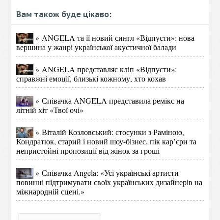
Вам також буде цікаво:
» ANGELA та її новий сингл «Відпусти»: нова
вершина у жанрі української акустичної балади
» ANGELA представляє кліп «Відпусти»:
справжні емоції, близькі кожному, хто кохав
» Співачка ANGELA представила ремікс на
літній хіт «Твої очі»
» Віталій Козловський: стосунки з Раміною,
Кондратюк, старий і новий шоу-бізнес, пік кар’єри та
непристойні пропозиції від жінок за гроші
» Співачка Angela: «Усі українські артисти
повинні підтримувати своїх українських дизайнерів на
міжнародній сцені.»