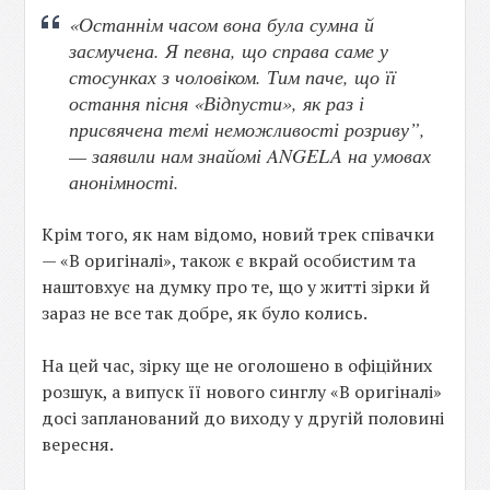
«Останнім часом вона була сумна й
засмучена. Я певна, що справа саме у
стосунках з чоловіком. Тим паче, що її
остання пісня «Відпусти», як раз і
присвячена темі неможливості розриву”,
— заявили нам знайомі ANGELA на умовах
анонімності.
Крім того, як нам відомо, новий трек співачки
— «В оригіналі», також є вкрай особистим та
наштовхує на думку про те, що у житті зірки й
зараз не все так добре, як було колись.
На цей час, зірку ще не оголошено в офіційних
розшук, а випуск її нового синглу «В оригіналі»
досі запланований до виходу у другій половині
вересня.