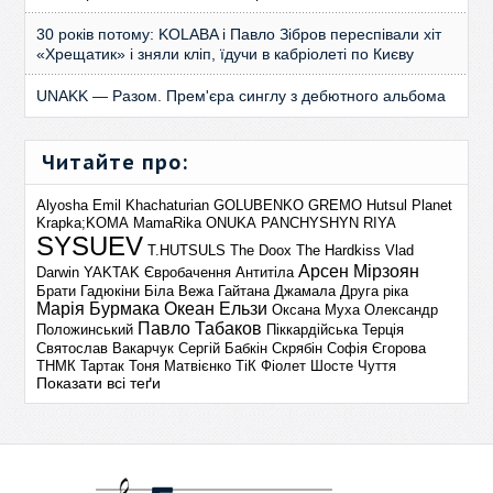
30 років потому: KOLABA і Павло Зібров переспівали хіт
«Хрещатик» і зняли кліп, їдучи в кабріолеті по Києву
UNAKK — Разом. Прем'єра синглу з дебютного альбома
Читайте про:
Alyosha
Emil Khachaturian
GOLUBENKO
GREMO
Hutsul Planet
Krapka;KOMA
MamaRika
ONUKA
PANCHYSHYN
RIYA
SYSUEV
T.HUTSULS
The Doox
The Hardkiss
Vlad
Арсен Мірзоян
Darwin
YAKTAK
Євробачення
Антитіла
Брати Гадюкіни
Біла Вежа
Гайтана
Джамала
Друга ріка
Марія Бурмака
Океан Ельзи
Оксана Муха
Олександр
Павло Табаков
Положинський
Піккардійська Терція
Святослав Вакарчук
Сергій Бабкін
Скрябін
Софія Єгорова
ТНМК
Тартак
Тоня Матвієнко
ТіК
Фіолет
Шосте Чуття
Показати всі теґи