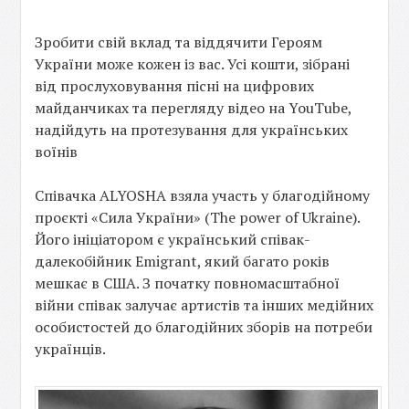
Зробити свій вклад та віддячити Героям
України може кожен із вас. Усі кошти, зібрані
від прослуховування пісні на цифрових
майданчиках та перегляду відео на YouTube,
надійдуть на протезування для українських
воїнів
Співачка ALYOSHA взяла участь у благодійному
проєкті «Сила України» (The power of Ukraine).
Його ініціатором є український співак-
далекобійник Emigrant, який багато років
мешкає в США. З початку повномасштабної
війни співак залучає артистів та інших медійних
особистостей до благодійних зборів на потреби
українців.