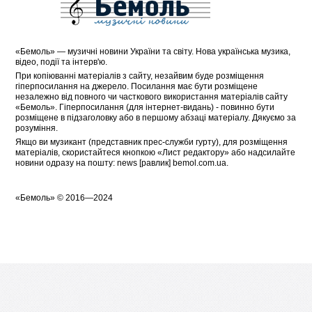
«
Бемоль
» — музичні новини України та світу. Нова українська музика,
відео, події та інтерв'ю.
При копіюванні матеріалів з сайту, незайвим буде розміщення
гіперпосилання на джерело. Посилання має бути розміщене
незалежно від повного чи часткового використання матеріалів сайту
«Бемоль». Гіперпосилання (для інтернет-видань) - повинно бути
розміщене в підзаголовку або в першому абзаці матеріалу. Дякуємо за
розуміння.
Якщо ви музикант (представник прес-служби гурту), для розміщення
матеріалів, скористайтеся кнопкою «
Лист редактору
» або надсилайте
новини одразу на пошту: news [равлик] bemol.com.ua.
«
Бемоль
» © 2016—2024