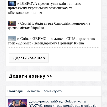
» DIBROVA презентував кліп та пісню
присвячену українським захисникам та
військовополоненим
» Сергій Бабкін зіграє благодійні концерти в
десяти містах України
» Співак GREMO, що живе в США, присвятив
трек «До хмар» легендарному Привиду Києва
Додати коментар
Додати новину >>
Сьогодні
Читають
Коментують
Диско-ретро вайб від Golubenko та
YAKTAK: нова хітова колаборація співаків