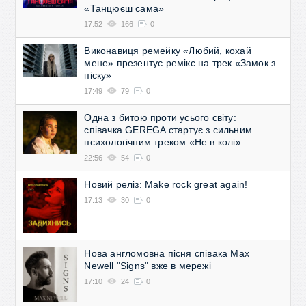
«Танцюєш сама»
17:52
166
0
Виконавиця ремейку «Любий, кохай
мене» презентує ремікс на трек «Замок з
піску»
17:49
79
0
Одна з битою проти усього світу:
співачка GEREGA стартує з сильним
психологічним треком «Не в колі»
22:56
54
0
Новий реліз: Make rock great again!
17:13
30
0
Нова англомовна пісня співака Max
Newell "Signs" вже в мережі
17:10
24
0