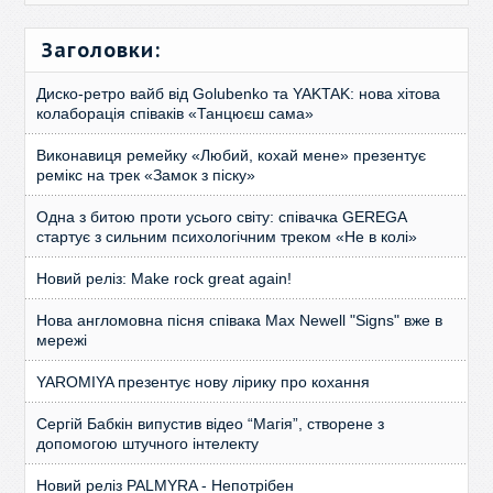
Заголовки:
Диско-ретро вайб від Golubenko та YAKTAK: нова хітова
колаборація співаків «Танцюєш сама»
Виконавиця ремейку «Любий, кохай мене» презентує
ремікс на трек «Замок з піску»
Одна з битою проти усього світу: співачка GEREGA
стартує з сильним психологічним треком «Не в колі»
Новий реліз: Make rock great again!
Нова англомовна пісня співака Max Newell "Signs" вже в
мережі
YAROMIYA презентує нову лірику про кохання
Сергій Бабкін випустив відео “Магія”, створене з
допомогою штучного інтелекту
Новий реліз PALMYRA - Непотрібен