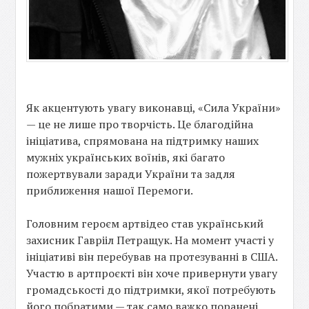
Як акцентують увагу виконавці, «Сила України»
— це не лише про творчість. Це благодійна
ініціатива, спрямована на підтримку наших
мужніх українських воїнів, які багато
пожертвували заради України та задля
приближення нашої Перемоги.
Головним героєм артвідео став український
захисник Гаврііл Петращук. На момент участі у
ініціативі він перебував на протезуванні в США.
Участю в артпроєкті він хоче привернути увагу
громадськості до підтримки, якої потребують
його побратими — так само важко поранені