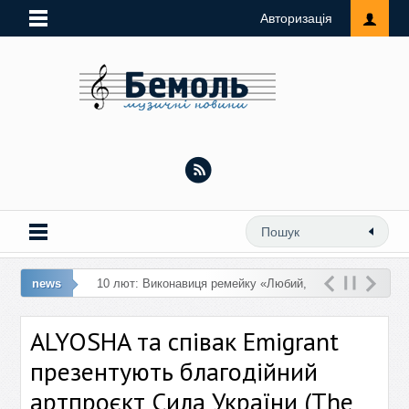
Авторизація
news
10 лют: Виконавиця ремейку «Любий,
кохай мене» презентує ремікс на трек
ALYOSHA та співак Emigrant
«Замок з піску»
презентують благодійний
артпроєкт Сила України (The