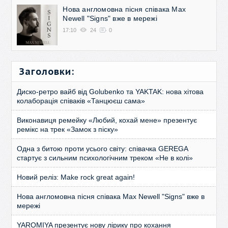
Нова англомовна пісня співака Max
Newell "Signs" вже в мережі
17:10
24
0
Заголовки:
Диско-ретро вайб від Golubenko та YAKTAK: нова хітова
колаборація співаків «Танцюєш сама»
Виконавиця ремейку «Любий, кохай мене» презентує
ремікс на трек «Замок з піску»
Одна з битою проти усього світу: співачка GEREGA
стартує з сильним психологічним треком «Не в колі»
Новий реліз: Make rock great again!
Нова англомовна пісня співака Max Newell "Signs" вже в
мережі
YAROMIYA презентує нову лірику про кохання