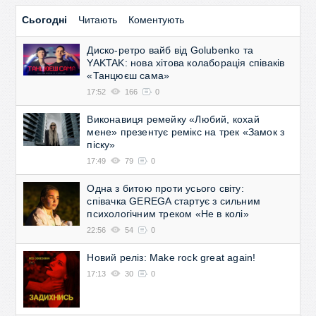
Сьогодні
Читають
Коментують
Диско-ретро вайб від Golubenko та
YAKTAK: нова хітова колаборація співаків
«Танцюєш сама»
17:52
166
0
Виконавиця ремейку «Любий, кохай
мене» презентує ремікс на трек «Замок з
піску»
17:49
79
0
Одна з битою проти усього світу:
співачка GEREGA стартує з сильним
психологічним треком «Не в колі»
22:56
54
0
Новий реліз: Make rock great again!
17:13
30
0