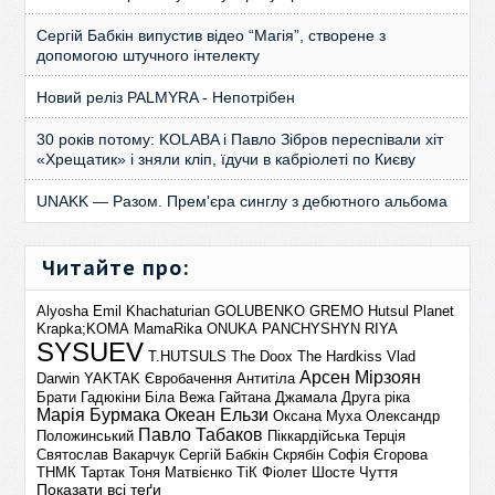
Сергій Бабкін випустив відео “Магія”, створене з
допомогою штучного інтелекту
Новий реліз PALMYRA - Непотрібен
30 років потому: KOLABA і Павло Зібров переспівали хіт
«Хрещатик» і зняли кліп, їдучи в кабріолеті по Києву
UNAKK — Разом. Прем'єра синглу з дебютного альбома
Читайте про:
Alyosha
Emil Khachaturian
GOLUBENKO
GREMO
Hutsul Planet
Krapka;KOMA
MamaRika
ONUKA
PANCHYSHYN
RIYA
SYSUEV
T.HUTSULS
The Doox
The Hardkiss
Vlad
Арсен Мірзоян
Darwin
YAKTAK
Євробачення
Антитіла
Брати Гадюкіни
Біла Вежа
Гайтана
Джамала
Друга ріка
Марія Бурмака
Океан Ельзи
Оксана Муха
Олександр
Павло Табаков
Положинський
Піккардійська Терція
Святослав Вакарчук
Сергій Бабкін
Скрябін
Софія Єгорова
ТНМК
Тартак
Тоня Матвієнко
ТіК
Фіолет
Шосте Чуття
Показати всі теґи