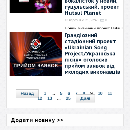
вокалісток у новий,
гуцульський, проект
Hutsul Planet
13 березня 2021, 22:43
0
Новий музичний проект Hutsul
Planet оголосив кастинг
Грандіозний
вокалісток. Колоритний гурт із
стадіонний проект
Коломиї кілька років працював
«Ukrainian Song
у студійному форматі, а тепер
Project/Українська
→
пісня» оголосив
прийом заявок від
молодих виконавців
09 березня 2021, 13:36
0
Національний проект
«Ukrainian Song Project/
Назад
1
...
5
6
7
8
9
10
11
Українська пісня 2021»
Далі
12
13
...
25
розпочав підготовку
масштабного шоу до 30-річчя
незалежності України Цьогоріч
→
Додати новину >>