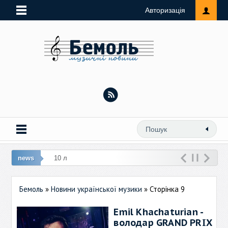
Авторизація
news
10 лют: Виконавиця
Бемоль
»
Новини української музики
» Сторінка 9
Emil Khachaturian -
володар GRAND PRIX