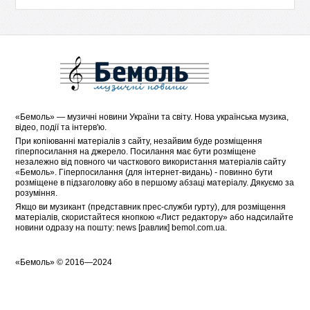
«
Бемоль
» — музичні новини України та світу. Нова українська музика,
відео, події та інтерв'ю.
При копіюванні матеріалів з сайту, незайвим буде розміщення
гіперпосилання на джерело. Посилання має бути розміщене
незалежно від повного чи часткового використання матеріалів сайту
«Бемоль». Гіперпосилання (для інтернет-видань) - повинно бути
розміщене в підзаголовку або в першому абзаці матеріалу. Дякуємо за
розуміння.
Якщо ви музикант (представник прес-служби гурту), для розміщення
матеріалів, скористайтеся кнопкою «
Лист редактору
» або надсилайте
новини одразу на пошту: news [равлик] bemol.com.ua.
«
Бемоль
» © 2016—2024