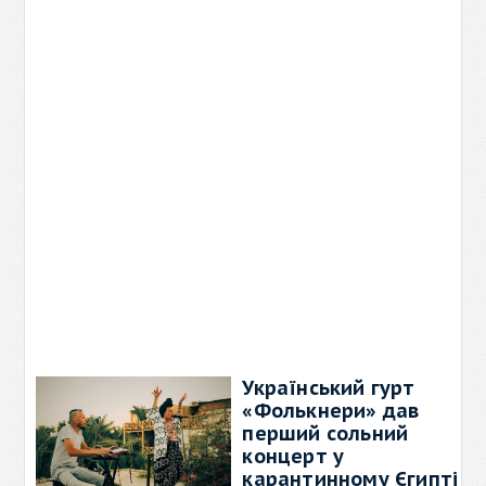
Зорі». І-е місце в номінації
«Інструментальне
→
Український гурт
«Фолькнери» дав
перший сольний
концерт у
карантинному Єгипті