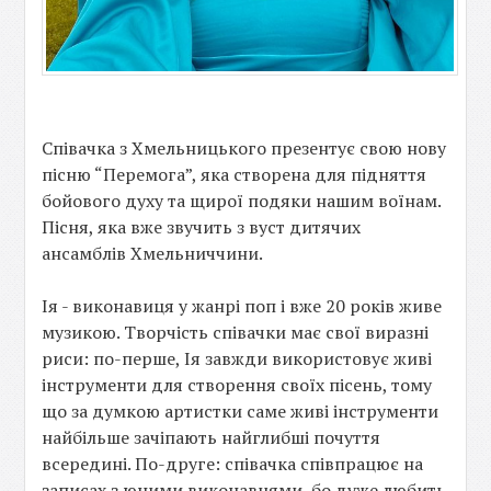
Співачка з Хмельницького презентує свою нову
пісню “Перемога”, яка створена для підняття
бойового духу та щирої подяки нашим воїнам.
Пісня, яка вже звучить з вуст дитячих
ансамблів Хмельниччини.
Ія - виконавиця у жанрі поп і вже 20 років живе
музикою. Творчість співачки має свої виразні
риси: по-перше, Ія завжди використовує живі
інструменти для створення своїх пісень, тому
що за думкою артистки саме живі інструменти
найбільше зачіпають найглибші почуття
всередині. По-друге: співачка співпрацює на
записах з юними виконавцями, бо дуже любить