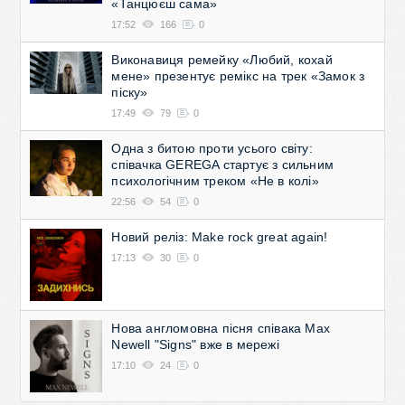
«Танцюєш сама»
17:52
166
0
Виконавиця ремейку «Любий, кохай
мене» презентує ремікс на трек «Замок з
піску»
17:49
79
0
Одна з битою проти усього світу:
співачка GEREGA стартує з сильним
психологічним треком «Не в колі»
22:56
54
0
Новий реліз: Make rock great again!
17:13
30
0
Нова англомовна пісня співака Max
Newell "Signs" вже в мережі
17:10
24
0