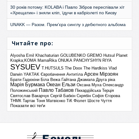
30 років потому: KOLABA і Павло Зібров переспівали хіт
«Хрещатик» і зняли кліп, їдучи в кабріолеті по Києву
UNAKK — Разом. Прем'єра синглу з дебютного альбома
Читайте про:
Alyosha
Emil Khachaturian
GOLUBENKO
GREMO
Hutsul Planet
Krapka;KOMA
MamaRika
ONUKA
PANCHYSHYN
RIYA
SYSUEV
T.HUTSULS
The Doox
The Hardkiss
Vlad
Арсен Мірзоян
Darwin
YAKTAK
Євробачення
Антитіла
Брати Гадюкіни
Біла Вежа
Гайтана
Джамала
Друга ріка
Марія Бурмака
Океан Ельзи
Оксана Муха
Олександр
Павло Табаков
Положинський
Піккардійська Терція
Святослав Вакарчук
Сергій Бабкін
Скрябін
Софія Єгорова
ТНМК
Тартак
Тоня Матвієнко
ТіК
Фіолет
Шосте Чуття
Показати всі теґи