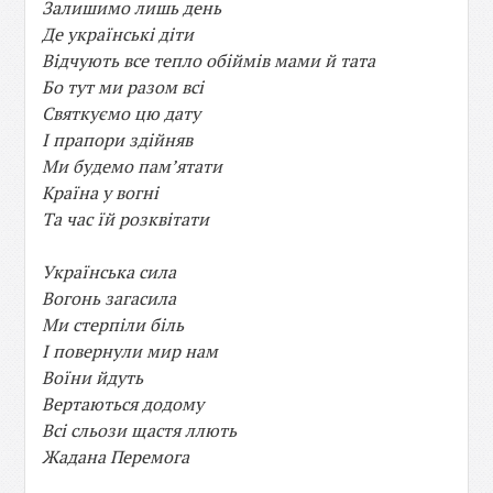
Залишимо лишь день
Де українські діти
Відчують все тепло обіймів мами й тата
Бо тут ми разом всі
Святкуємо цю дату
І прапори здійняв
Ми будемо пам’ятати
Країна у вогні
Та час їй розквітати
Українська сила
Вогонь загасила
Ми стерпіли біль
І повернули мир нам
Воїни йдуть
Вертаються додому
Всі сльози щастя ллють
Жадана Перемога