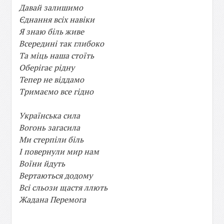
Давай залишимо
Єднання всіх навіки
Я знаю біль живе
Всередині так глибоко
Та міць наша стоїть
Оберігає рідну
Тепер не віддамо
Тримаємо все гідно
Українська сила
Вогонь загасила
Ми стерпіли біль
І повернули мир нам
Воїни йдуть
Вертаються додому
Всі сльози щастя ллють
Жадана Перемога