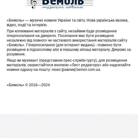
«
Бемоль
» — музичні новини України та світу. Нова українська музика,
відео, події та інтерв'ю.
При копіюванні матеріалів з сайту, незайвим буде розміщення
гіперпосилання на джерело. Посилання має бути розміщене
незалежно від повного чи часткового використання матеріалів сайту
«Бемоль». Гіперпосилання (для інтернет-видань) - повинно бути
розміщене в підзаголовку або в першому абзаці матеріалу. Дякуємо за
розуміння.
Якщо ви музикант (представник прес-служби гурту), для розміщення
матеріалів, скористайтеся кнопкою «
Лист редактору
» або надсилайте
новини одразу на пошту: news [равлик] bemol.com.ua.
«
Бемоль
» © 2016—2024