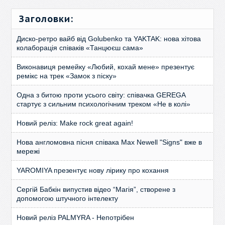
Заголовки:
Диско-ретро вайб від Golubenko та YAKTAK: нова хітова
колаборація співаків «Танцюєш сама»
Виконавиця ремейку «Любий, кохай мене» презентує
ремікс на трек «Замок з піску»
Одна з битою проти усього світу: співачка GEREGA
стартує з сильним психологічним треком «Не в колі»
Новий реліз: Make rock great again!
Нова англомовна пісня співака Max Newell "Signs" вже в
мережі
YAROMIYA презентує нову лірику про кохання
Сергій Бабкін випустив відео “Магія”, створене з
допомогою штучного інтелекту
Новий реліз PALMYRA - Непотрібен