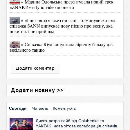
» Марина Одольська презентувала новий трек
«ZNAKИ» и lyric-video до нього
» «І не сняться вже сни ясні - то минуле життя» -
співачка SANN випускає нову пісню про весну, яка
поки так і не прийшла
» Співачка Riya випустила ліричну баладу для
весільного танцю
Додати коментар
Додати новину >>
Сьогодні
Читають
Коментують
Диско-ретро вайб від Golubenko та
YAKTAK: нова хітова колаборація співаків