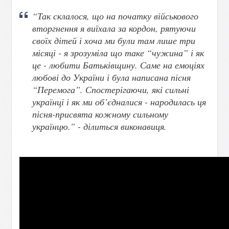
“Так склалося, що на початку військового
вторгнення я виїхала за кордон, рятуючи
своїх дітей і хоча ми були там лише три
місяці - я зрозуміла що таке “чужина” і як
це - любити Батьківщину. Саме на емоціях
любові до України і була написана пісня
“Перемога”. Спостерігаючи, які сильні
українці і як ми об’єдналися - народилась ця
пісня-присвята кожному сильному
українцю.” - ділиться виконавиця.