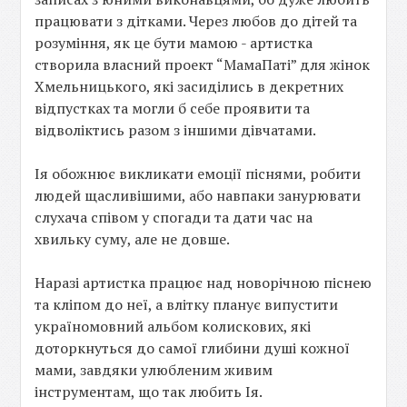
працювати з дітками. Через любов до дітей та
розуміння, як це бути мамою - артистка
створила власний проект “МамаПаті” для жінок
Хмельницького, які засиділись в декретних
відпустках та могли б себе проявити та
відволіктись разом з іншими дівчатами.
Ія обожнює викликати емоції піснями, робити
людей щасливішими, або навпаки занурювати
слухача співом у спогади та дати час на
хвильку суму, але не довше.
Наразі артистка працює над новорічною піснею
та кліпом до неї, а влітку планує випустити
україномовний альбом колискових, які
доторкнуться до самої глибини душі кожної
мами, завдяки улюбленим живим
інструментам, що так любить Ія.