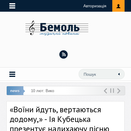
Авторизація
news
10 лют: Виконавиця ремейку «Любий,
кохай мене
«Воїни йдуть, вертаються
додому,» - Ія Кубецька
презентує надихаючу пісню