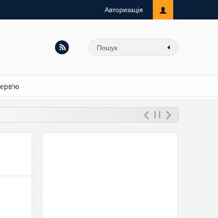
Авторизація
терв'ю