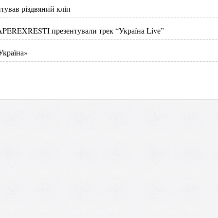
тував різдвяний кліп
NAPEREXRESTI презентували трек “Україна Livе”
«Україна»