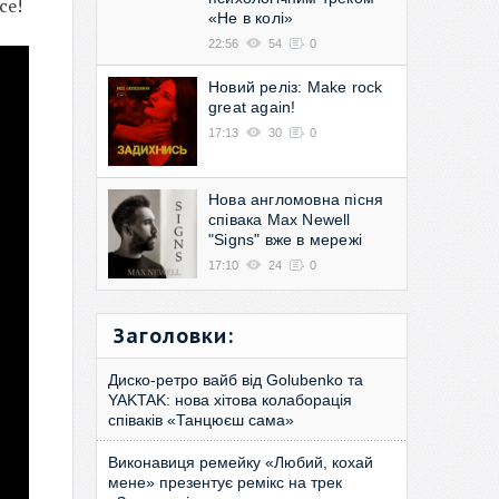
се!
«Не в колі»
22:56
54
0
Новий реліз: Make rock
great again!
17:13
30
0
Нова англомовна пісня
співака Max Newell
"Signs" вже в мережі
17:10
24
0
Заголовки:
Диско-ретро вайб від Golubenko та
YAKTAK: нова хітова колаборація
співаків «Танцюєш сама»
Виконавиця ремейку «Любий, кохай
мене» презентує ремікс на трек