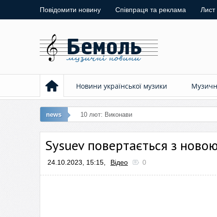
Повідомити новину
Співпраця та реклама
Лист
Новини української музики
Музичні
news
10 лют: Виконавиця ремейку «Любий, кохай м
Sysuev повертається з новою
24.10.2023, 15:15,
Відео
0