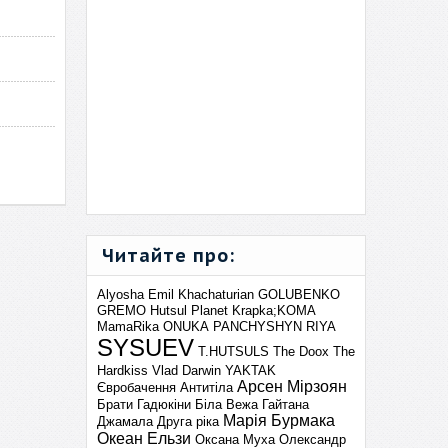
Читайте про:
Alyosha
Emil Khachaturian
GOLUBENKO
GREMO
Hutsul Planet
Krapka;KOMA
MamaRika
ONUKA
PANCHYSHYN
RIYA
SYSUEV
T.HUTSULS
The Doox
The
Hardkiss
Vlad Darwin
YAKTAK
Арсен Мірзоян
Євробачення
Антитіла
Брати Гадюкіни
Біла Вежа
Гайтана
Марія Бурмака
Джамала
Друга ріка
Океан Ельзи
Оксана Муха
Олександр