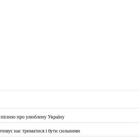
 піснею про улюблену Україну
отивує нас триматися і бути сильними