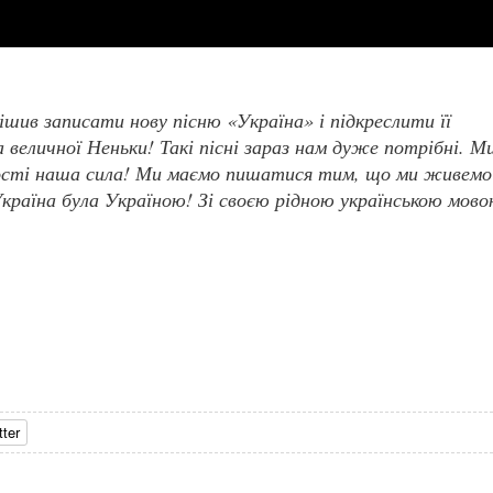
ішив записати нову пісню «Україна» і підкреслити її
а величної Неньки! Такі пісні зараз нам дуже потрібні. М
ності наша сила! Ми маємо пишатися тим, що ми живемо
 Україна була Україною! Зі своєю рідною українською мов
tter