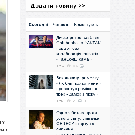
Додати новину >>
Сьогодні
Читають
Коментують
Диско-ретро вайб від
Golubenko та YAKTAK:
нова хітова
колаборація співаків
«Танцюєш сама»
17:52
166
0
Виконавиця ремейку
«Любий, кохай мене»
презентує ремікс на
трек «Замок з піску»
17:49
79
0
Одна з битою проти
усього світу: співачка
шої
GEREGA стартує з
емо
сильним
психологічним треком